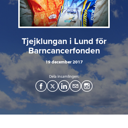
Tjejklungan i Lund för
Barncancerfonden
19 december 2017
Dela insamlingen:
F
T
L
M
a
w
i
a
c
i
n
i
e
t
k
l