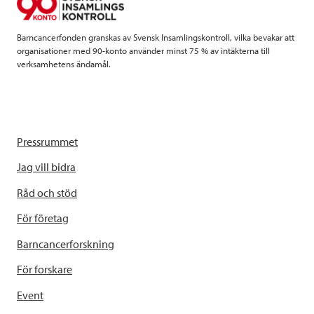
k
n
Barncancerfonden granskas av Svensk Insamlingskontroll, vilka bevakar att
organisationer med 90-konto använder minst 75 % av intäkterna till
verksamhetens ändamål.
Pressrummet
Jag vill bidra
Råd och stöd
För företag
Barncancerforskning
För forskare
Event