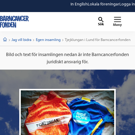
In English
Lokala föreningar
Logga in
Sök
Meny
barncancerfonden
startsida
Start
Jag vill bidra
Egen insamling
Current:
Tjejklungan i Lund för Barncancerfonden
Bild och text för insamlingen nedan är inte Barncancerfonden
juridiskt ansvarig för.