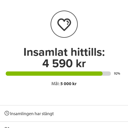
b
t
e
o
e
d
o
r
I
k
n
Insamlat hittills:
4 590 kr
92%
Mål:
5 000 kr
Insamlingen har stängt