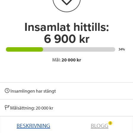
o
r
I
k
n
Insamlat hittills:
6 900 kr
34%
Mål:
20 000 kr
Insamlingen har stängt
Målsättning: 20 000 kr
0
BESKRIVNING
BLOGG