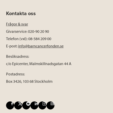
Kontakta oss
Frågor & svar
Givarservice: 020-90 20 90
Telefon (vxl): 08-584 209 00
E-post:
info@barncancerfonden.se
Besöksadress:
c/o Epicenter, Malmskillnadsgatan 44 A
Postadress:
Box 3426, 103 68 Stockholm
F
X
Y
L
I
B
a
o
i
n
l