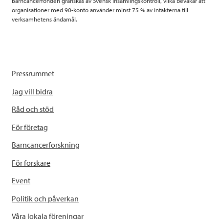
Barncancerfonden granskas av Svensk Insamlingskontroll, vilka bevakar att
organisationer med 90-konto använder minst 75 % av intäkterna till
verksamhetens ändamål.
Pressrummet
Jag vill bidra
Råd och stöd
För företag
Barncancerforskning
För forskare
Event
Politik och påverkan
Våra lokala föreningar