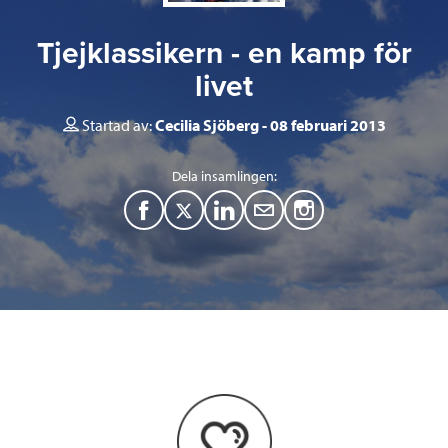
Tjejklassikern - en kamp för
livet
Startad av:
Cecilia Sjöberg
08 februari 2013
Dela insamlingen:
F
T
L
M
a
w
i
a
c
i
n
i
e
t
k
l
b
t
e
o
e
d