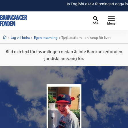
In English
Lokala föreningar
Logga in
Sök
Meny
barncancerfonden
startsida
Start
Jag vill bidra
Egen insamling
Current:
Tjejklassikern - en kamp för livet
Bild och text för insamlingen nedan är inte Barncancerfonden
juridiskt ansvarig för.