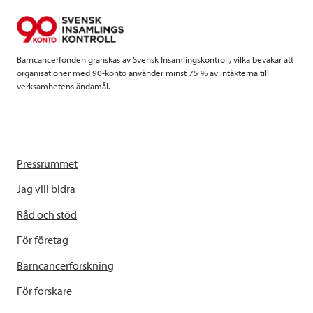
o
r
I
k
n
Barncancerfonden granskas av Svensk Insamlingskontroll, vilka bevakar att
organisationer med 90-konto använder minst 75 % av intäkterna till
verksamhetens ändamål.
Pressrummet
Jag vill bidra
Råd och stöd
För företag
Barncancerforskning
För forskare