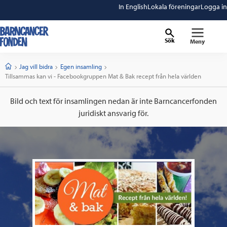
In English
Lokala föreningar
Logga in
Sök
Meny
barncancerfonden
startsida
Start
Jag vill bidra
Egen insamling
Current:
Tillsammas kan vi - Facebookgruppen Mat & Bak recept från hela världen
Bild och text för insamlingen nedan är inte Barncancerfonden
juridiskt ansvarig för.