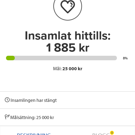
o
r
I
k
n
Insamlat hittills:
1 885 kr
8%
Mål:
25 000 kr
Insamlingen har stängt
Målsättning: 25 000 kr
0