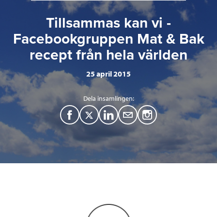
Tillsammas kan vi -
Facebookgruppen Mat & Bak
recept från hela världen
25 april 2015
Dela insamlingen:
F
T
L
M
a
w
i
a
c
i
n
i
e
t
k
l
b
t
e
o
e
d