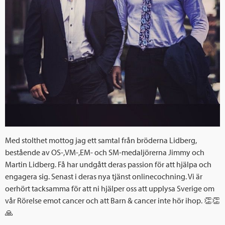
Med stolthet mottog jag ett samtal från bröderna Lidberg,
bestående av OS-,VM-,EM- och SM-medaljörerna Jimmy och
Martin Lidberg. Få har undgått deras passion för att hjälpa och
engagera sig. Senast i deras nya tjänst onlinecochning. Vi är
oerhört tacksamma för att ni hjälper oss att upplysa Sverige om
vår Rörelse emot cancer och att Barn & cancer inte hör ihop. 👏👏
🙏