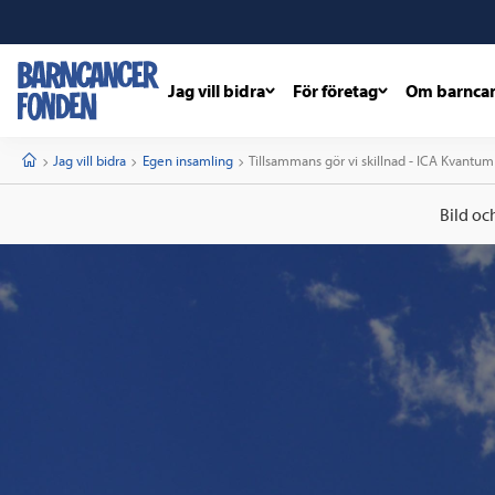
Jag vill bidra
För företag
Om barnca
barncancerfonden
startsida
Start
Jag vill bidra
Egen insamling
Current:
Tillsammans gör vi skillnad - ICA Kvantu
Bild oc