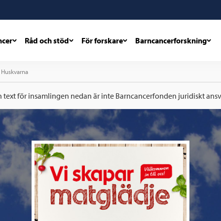
ncer
Råd och stöd
För forskare
Barncancerforskning
m Huskvarna
h text för insamlingen nedan är inte Barncancerfonden juridiskt ansva