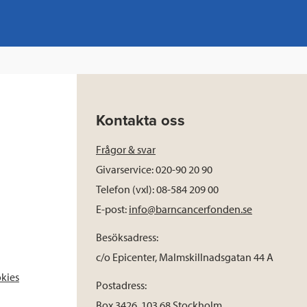
Kontakta oss
Frågor & svar
Givarservice: 020-90 20 90
Telefon (vxl): 08-584 209 00
E-post:
info@barncancerfonden.se
Besöksadress:
c/o Epicenter, Malmskillnadsgatan 44 A
okies
Postadress:
Box 3426, 103 68 Stockholm