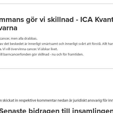
ammans gör vi skillnad - ICA Kva
varna
 cancer, men alla drabbas.
av det beskedet är innerligt smärtsamt och innerligt svårt att förstå. Allt h
 Vi vill övervinna cancer. Vi älskar livet.
till barncancerfonden gör skillnad - nu och för framtiden.
 skickat in respektive kommentar nedan är juridiskt ansvarig för inn
Senaste bidragen till insamlinge