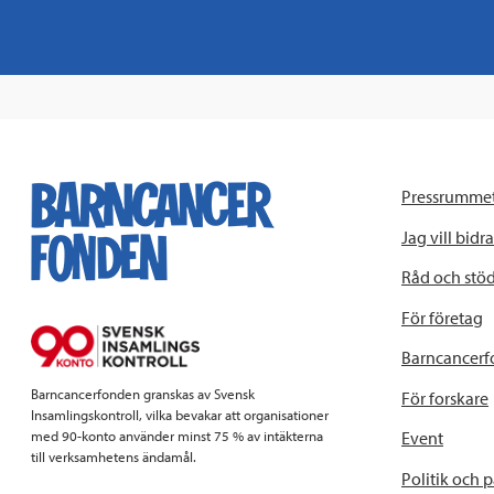
Pressrumme
Jag vill bidra
Råd och stö
För företag
Barncancerf
Barncancerfonden granskas av Svensk
För forskare
Insamlingskontroll, vilka bevakar att organisationer
Event
med 90-konto använder minst 75 % av intäkterna
till verksamhetens ändamål.
Politik och 