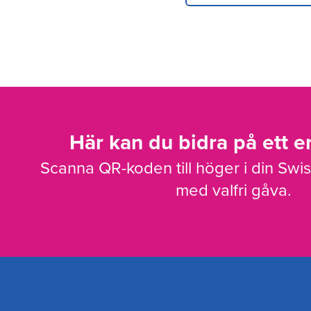
Här kan du bidra på ett en
Scanna QR-koden till höger i din Swi
med valfri gåva.