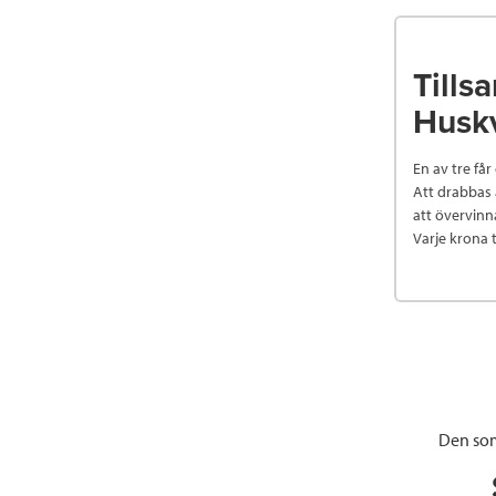
Tills
Husk
En av tre får
Att drabbas 
att övervinna.
Varje krona 
Den som