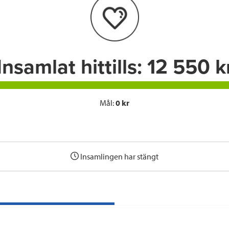
o
e
d
o
r
I
k
n
Insamlat hittills:
12 550 k
Mål:
0 kr
Insamlingen har stängt