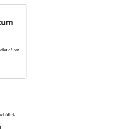
ntum
andlar då om
ehållet.
n