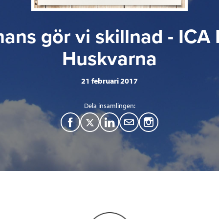
ans gör vi skillnad - IC
Huskvarna
21 februari 2017
Dela insamlingen:
F
T
L
M
a
w
i
a
c
i
n
i
e
t
k
l
b
t
e