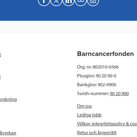
F
T
L
M
a
w
i
a
c
i
n
i
e
t
k
l
b
t
e
Barncancerfonden
t
o
e
d
Org. nr: 802010-6566
o
r
I
Plusgiro: 90 20 90-0
d
Bankgiro: 902-0900
k
n
Swish-nummer:
90 20 900
orskning
Om oss
Lediga jobb
Villkor, integritetspolicy & co
Retur och ångerrätt
påverkan