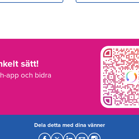
kelt sätt!
sh-app och bidra
Dela detta med dina vänner