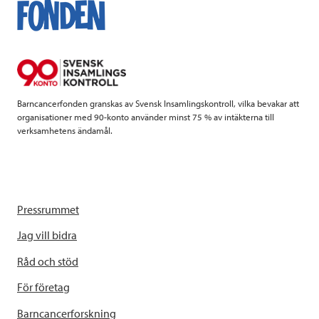
o
e
d
o
r
I
k
n
Barncancerfonden granskas av Svensk Insamlingskontroll, vilka bevakar att
organisationer med 90-konto använder minst 75 % av intäkterna till
verksamhetens ändamål.
Pressrummet
Jag vill bidra
Råd och stöd
För företag
Barncancerforskning