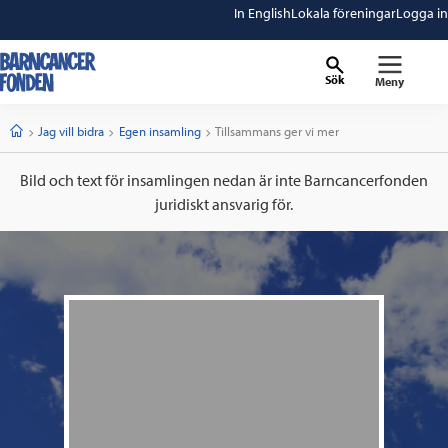
In English
Lokala föreningar
Logga in
Sök
Meny
barncancerfonden
startsida
Start
Jag vill bidra
Egen insamling
Current:
Tillsammans ger vi mer
Bild och text för insamlingen nedan är inte Barncancerfonden
juridiskt ansvarig för.