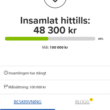
k
n
Insamlat hittills:
48 300 kr
48%
Mål:
100 000 kr
Insamlingen har stängt
Målsättning: 100 000 kr
0
BESKRIVNING
BLOGG