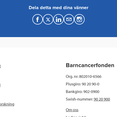
Dela detta med dina vänner
F
T
L
M
a
w
i
a
c
i
n
i
e
t
k
l
b
t
e
Barncancerfonden
t
o
e
d
Org. nr: 802010-6566
o
r
I
Plusgiro: 90 20 90-0
d
Bankgiro: 902-0900
k
n
Swish-nummer:
90 20 900
orskning
Om oss