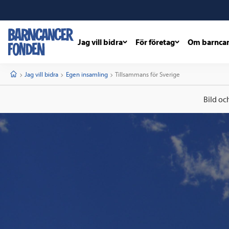
Jag vill bidra
För företag
Om barnca
barncancerfonden
startsida
Start
Jag vill bidra
Egen insamling
Current:
Tillsammans för Sverige
Bild oc