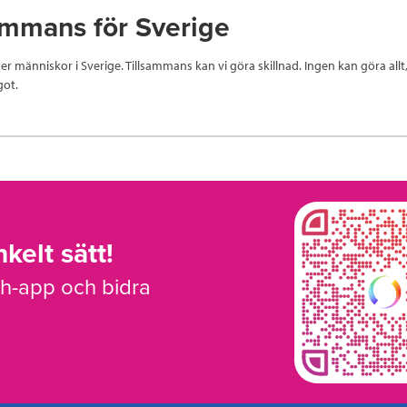
ammans för Sverige
ner människor i Sverige. Tillsammans kan vi göra skillnad. Ingen kan göra allt
got.
kelt sätt!
sh-app och bidra