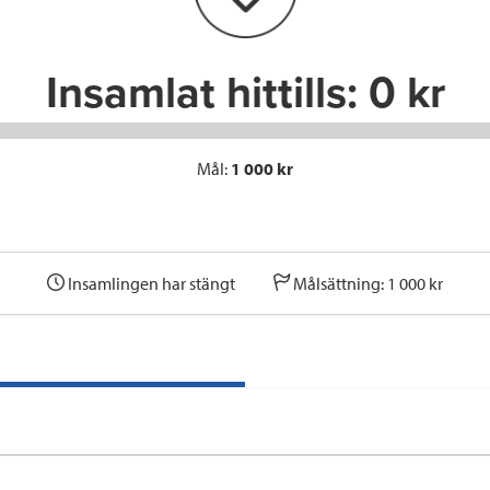
k
n
Insamlat hittills:
0 kr
Mål:
1 000 kr
Insamlingen har stängt
Målsättning: 1 000 kr