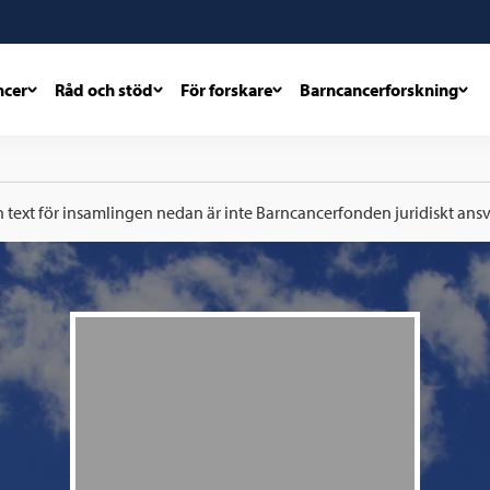
ncer
Råd och stöd
För forskare
Barncancerforskning
h text för insamlingen nedan är inte Barncancerfonden juridiskt ansva