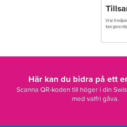
Tills
Vi är 9 miljo
kan göra nå
Här kan du bidra på ett en
Scanna QR-koden till höger i din Swi
med valfri gåva.