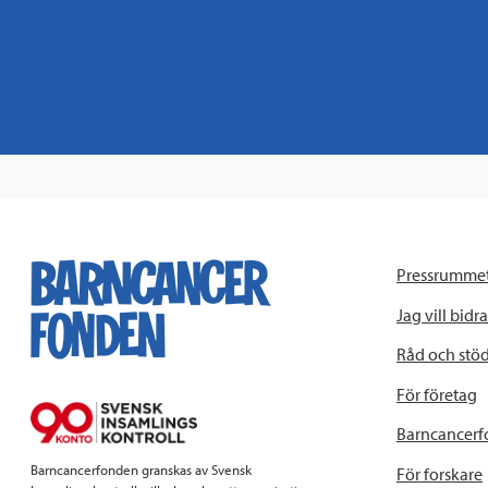
Pressrumme
Jag vill bidra
Råd och stö
För företag
Barncancerf
Barncancerfonden granskas av Svensk
För forskare