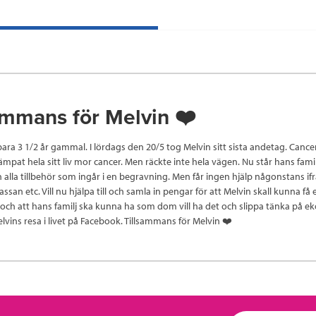
ammans för Melvin ❤️
bara 3 1/2 år gammal. I lördags den 20/5 tog Melvin sitt sista andetag. Cance
ämpat hela sitt liv mor cancer. Men räckte inte hela vägen. Nu står hans famil
ch alla tillbehör som ingår i en begravning. Men får ingen hjälp någonstans if
ssan etc. Vill nu hjälpa till och samla in pengar för att Melvin skall kunna få 
och att hans familj ska kunna ha som dom vill ha det och slippa tänka på e
vins resa i livet på Facebook. Tillsammans för Melvin ❤️