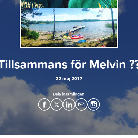
Tillsammans för Melvin ?
22 maj 2017
Dela insamlingen:
F
T
L
M
a
w
i
a
c
i
n
i