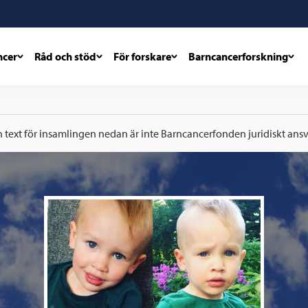
ncer
Råd och stöd
För forskare
Barncancerforskning
h text för insamlingen nedan är inte Barncancerfonden juridiskt ansva