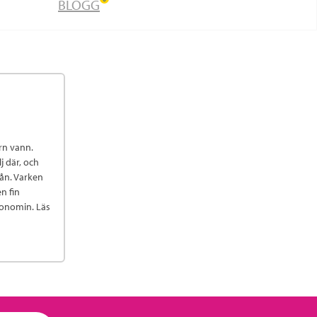
BLOGG
rn vann.
j där, och
rån. Varken
en fin
konomin. Läs