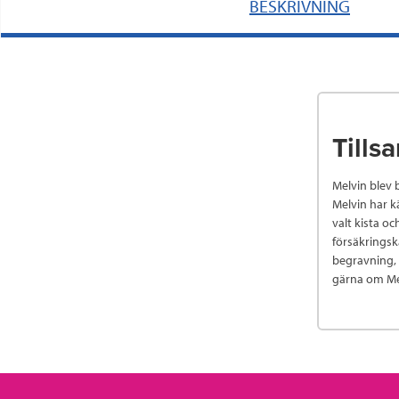
BESKRIVNING
Tills
Melvin blev 
Melvin har k
valt kista o
försäkringska
begravning, 
gärna om Mel