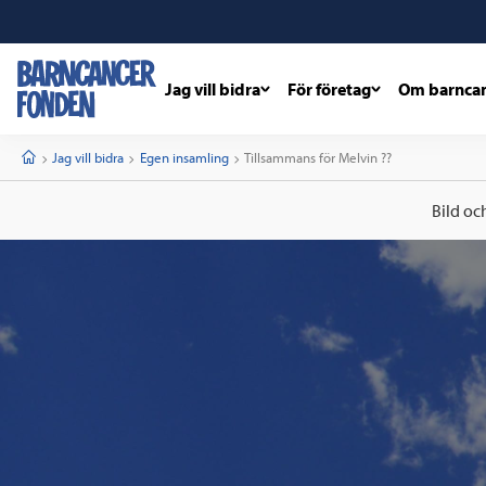
Jag vill bidra
För företag
Om barnca
barncancerfonden
startsida
Start
Jag vill bidra
Egen insamling
Current:
Tillsammans för Melvin ??
Bild oc