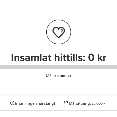
e
t
k
l
b
t
e
o
e
d
o
r
I
k
n
Insamlat hittills:
0 kr
Mål:
25 000 kr
Insamlingen har stängt
Målsättning: 25 000 kr