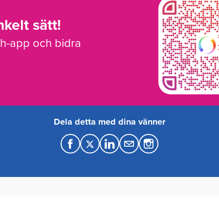
kelt sätt!
sh-app och bidra
Dela detta med dina vänner
F
T
L
M
a
w
i
a
c
i
n
i
e
t
k
l