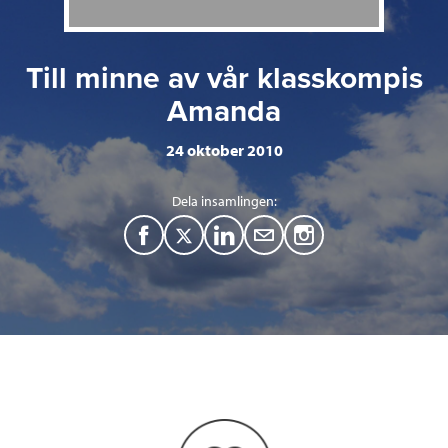
Till minne av vår klasskompis
Amanda
24 oktober 2010
Dela insamlingen:
F
T
L
M
a
w
i
a
c
i
n
i
e
t
k
l
b
t
e
o
e
d