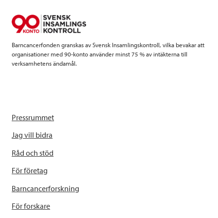
o
r
I
k
n
Barncancerfonden granskas av Svensk Insamlingskontroll, vilka bevakar att
organisationer med 90-konto använder minst 75 % av intäkterna till
verksamhetens ändamål.
Pressrummet
Jag vill bidra
Råd och stöd
För företag
Barncancerforskning
För forskare