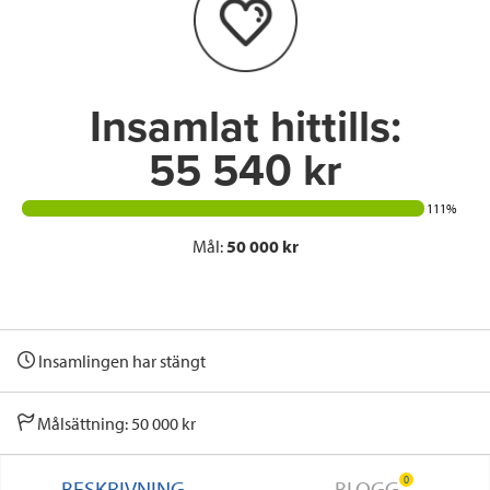
o
r
I
k
n
Insamlat hittills:
55 540 kr
111%
Mål:
50 000 kr
Insamlingen har stängt
Målsättning: 50 000 kr
0
BESKRIVNING
BLOGG