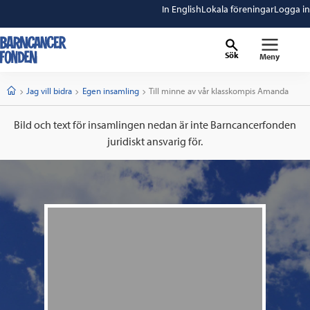
In English
Lokala föreningar
Logga in
Sök
Meny
barncancerfonden
startsida
Start
Jag vill bidra
Egen insamling
Current:
Till minne av vår klasskompis Amanda
Bild och text för insamlingen nedan är inte Barncancerfonden
juridiskt ansvarig för.