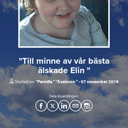
"Till minne av vår bästa
älskade Elin "
Startad av:
"Pernilla " "Axelsson "
07 november 2019
Dela insamlingen:
F
T
L
M
a
w
i
a