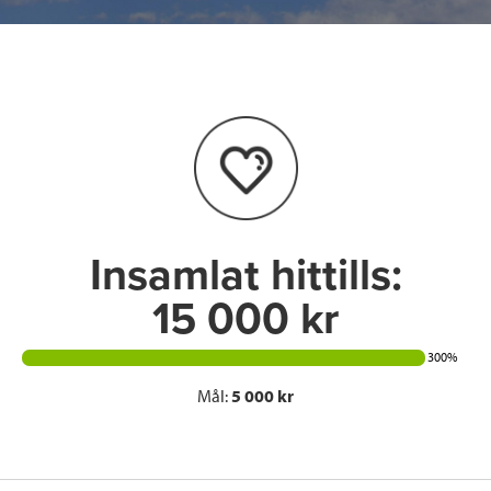
c
i
n
i
e
t
k
l
b
t
e
o
e
d
o
r
I
k
n
Insamlat hittills:
15 000 kr
300%
Mål:
5 000 kr