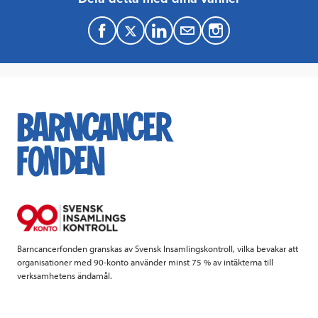
F
T
L
M
a
w
i
a
c
i
n
i
e
t
k
l
b
t
e
o
e
d
o
r
I
k
n
Barncancerfonden granskas av Svensk Insamlingskontroll, vilka bevakar att
organisationer med 90-konto använder minst 75 % av intäkterna till
verksamhetens ändamål.