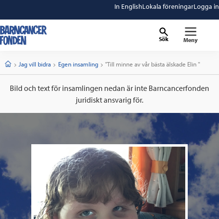
In English
Lokala föreningar
Logga in
Sök
Meny
barncancerfonden
startsida
Start
Jag vill bidra
Egen insamling
Current:
"Till minne av vår bästa älskade Elin "
Bild och text för insamlingen nedan är inte Barncancerfonden
juridiskt ansvarig för.