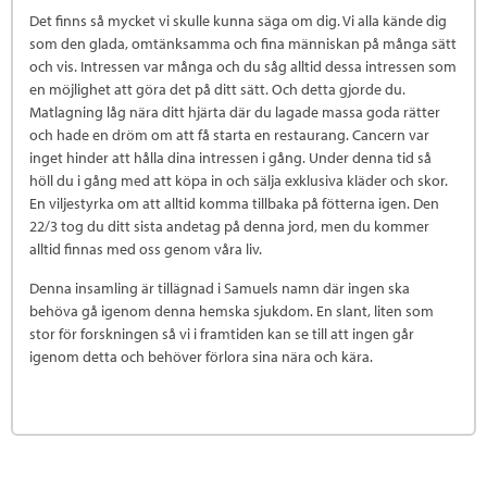
Det finns så mycket vi skulle kunna säga om dig. Vi alla kände dig
som den glada, omtänksamma och fina människan på många sätt
och vis. Intressen var många och du såg alltid dessa intressen som
en möjlighet att göra det på ditt sätt. Och detta gjorde du.
Matlagning låg nära ditt hjärta där du lagade massa goda rätter
och hade en dröm om att få starta en restaurang. Cancern var
inget hinder att hålla dina intressen i gång. Under denna tid så
höll du i gång med att köpa in och sälja exklusiva kläder och skor.
En viljestyrka om att alltid komma tillbaka på fötterna igen. Den
22/3 tog du ditt sista andetag på denna jord, men du kommer
alltid finnas med oss genom våra liv.
Denna insamling är tillägnad i Samuels namn där ingen ska
behöva gå igenom denna hemska sjukdom. En slant, liten som
stor för forskningen så vi i framtiden kan se till att ingen går
igenom detta och behöver förlora sina nära och kära.