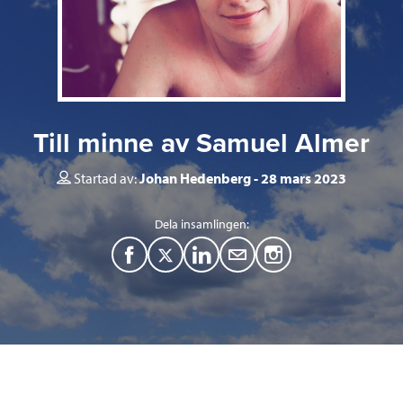
Till minne av Samuel Almer
Startad av:
Johan Hedenberg
28 mars 2023
Dela insamlingen:
F
T
L
M
a
w
i
a
c
i
n
i
e
t
k
l
b
t
e