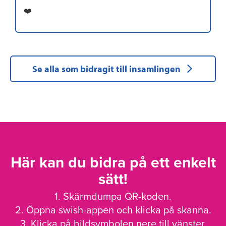
❤️
Se alla som bidragit till insamlingen
Här kan du bidra på ett enkelt
sätt!
1. Skärmdumpa QR-koden.
2. Öppna swish-appen och klicka på skanna.
3. Klicka på bildsymbolen nere till vänster.