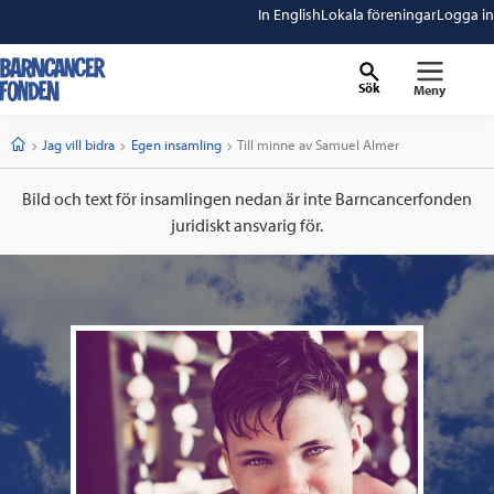
In English
Lokala föreningar
Logga in
Sök
Meny
barncancerfonden
startsida
Start
Jag vill bidra
Egen insamling
Current:
Till minne av Samuel Almer
Bild och text för insamlingen nedan är inte Barncancerfonden
juridiskt ansvarig för.