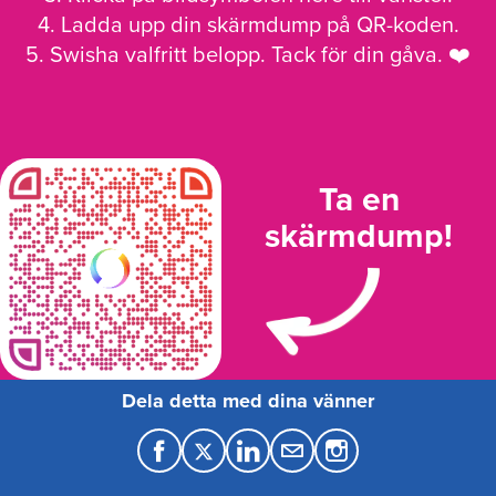
4. Ladda upp din skärmdump på QR-koden.
5. Swisha valfritt belopp. Tack för din gåva. ❤️
Ta en
skärmdump!
Dela detta med dina vänner
F
T
L
M