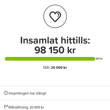
o
e
d
o
r
I
k
n
Insamlat hittills:
98 150 kr
491%
Mål:
20 000 kr
Insamlingen har stängt
Målsättning: 20 000 kr