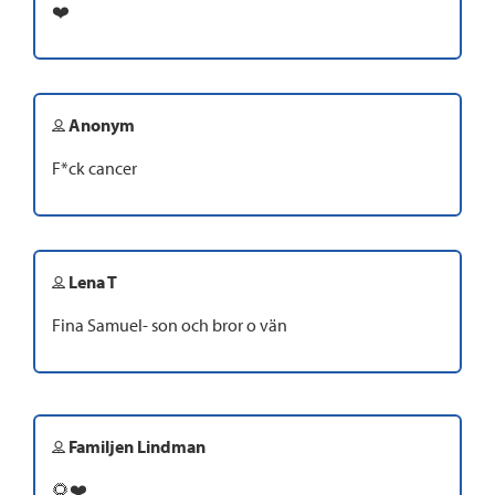
❤️
Anonym
F*ck cancer
Lena T
Fina Samuel- son och bror o vän
Familjen Lindman
🌻❤️