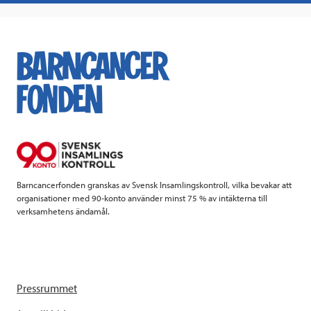
a
w
i
a
c
i
n
i
e
t
k
l
b
t
e
o
e
d
o
r
I
k
n
Barncancerfonden granskas av Svensk Insamlingskontroll, vilka bevakar att
organisationer med 90-konto använder minst 75 % av intäkterna till
verksamhetens ändamål.
Pressrummet