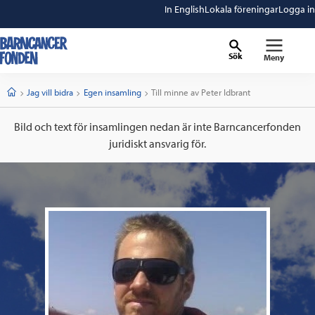
In English
Lokala föreningar
Logga in
Sök
Meny
barncancerfonden
startsida
Start
Jag vill bidra
Egen insamling
Current:
Till minne av Peter Idbrant
Bild och text för insamlingen nedan är inte Barncancerfonden
juridiskt ansvarig för.