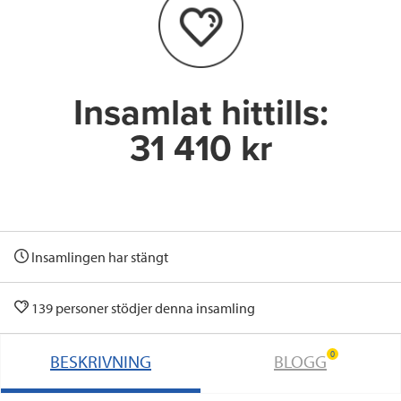
o
r
I
k
n
Insamlat hittills:
31 410 kr
Insamlingen har stängt
139 personer stödjer denna insamling
0
BESKRIVNING
BLOGG