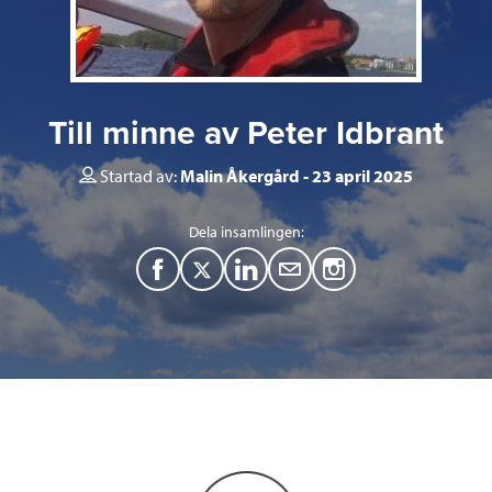
Till minne av Peter Idbrant
Startad av:
Malin Åkergård
23 april 2025
Dela insamlingen:
F
T
L
M
a
w
i
a
c
i
n
i
e
t
k
l
b
t
e
o
e
d