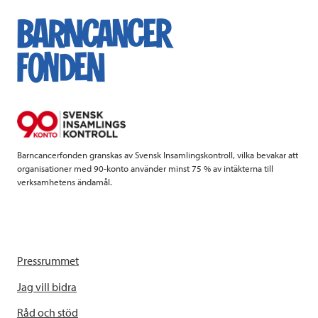
e
t
k
l
b
t
e
o
e
d
o
r
I
k
n
Barncancerfonden granskas av Svensk Insamlingskontroll, vilka bevakar att
organisationer med 90-konto använder minst 75 % av intäkterna till
verksamhetens ändamål.
Pressrummet
Jag vill bidra
Råd och stöd