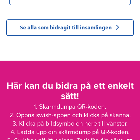
Se alla som bidragit till insamlingen
Här kan du bidra på ett enkelt
sätt!
1. Skärmdumpa QR-koden.
2. Öppna swish-appen och klicka på skanna.
3. Klicka på bildsymbolen nere till vänster.
4. Ladda upp din skärmdump på QR-koden.