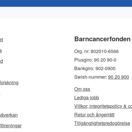
c
i
n
i
e
t
k
l
b
t
e
Barncancerfonden
et
o
e
d
a
Org. nr: 802010-6566
o
r
I
Plusgiro: 90 20 90-0
öd
Bankgiro: 902-0900
k
n
Swish-nummer:
90 20 900
forskning
Om oss
e
Lediga jobb
Villkor, integritetspolicy & 
Retur och ångerrätt
 påverkan
Tillgänglighetsredogörelse
 föreningar