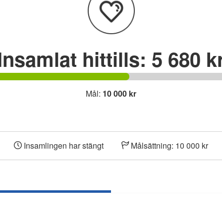
o
r
I
k
n
Insamlat hittills:
5 680 k
Mål:
10 000 kr
Insamlingen har stängt
Målsättning: 10 000 kr