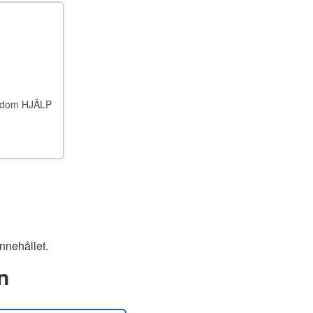
ukdom HJÄLP
nnehållet.
n