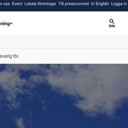
m oss
Event
Lokala föreningar
Till pressrummet
In English
Logga in
kning
Sök
varig för.