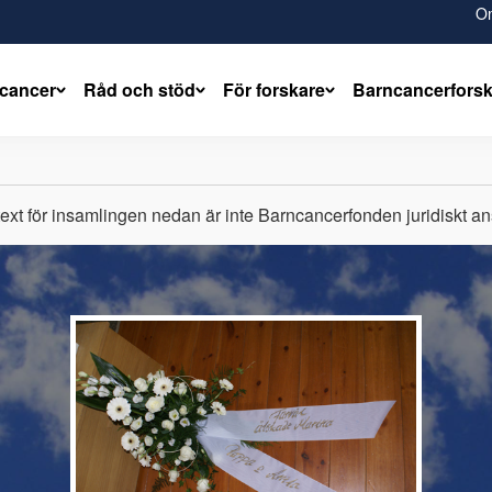
O
cancer
Råd och stöd
För forskare
Barncancerfors
text för insamlingen nedan är inte Barncancerfonden juridiskt ans