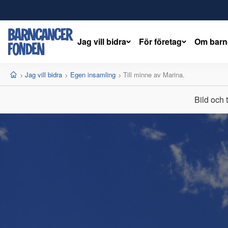
Jag vill bidra
För företag
Om barn
barncancerfonden
startsida
Start
Jag vill bidra
Egen insamling
Current:
Till minne av Marina.
Bild och 