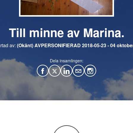
Till minne av Marina.
rtad av:
(Okänt) AVPERSONIFIERAD 2018-05-23
04 oktobe
Dela insamlingen:
F
T
L
M
a
w
i
a
c
i
n
i
e
t
k
l
b
t
e
o
e
d