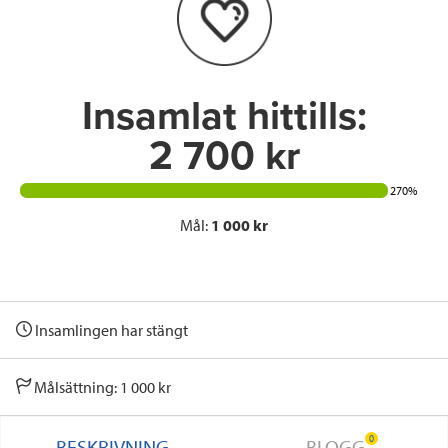
o
r
I
k
n
Insamlat hittills:
2 700 kr
270%
Mål:
1 000 kr
Insamlingen har stängt
Målsättning: 1 000 kr
0
BESKRIVNING
BLOGG