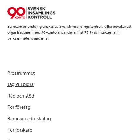
o
r
I
k
n
Barncancerfonden granskas av Svensk Insamlingskontroll, vilka bevakar att
organisationer med 90-konto använder minst 75 % av intäkterna till
verksamhetens ändamål.
Pressrummet
Jag vill bidra
Råd och stöd
För företag
Barncancerforskning
För forskare