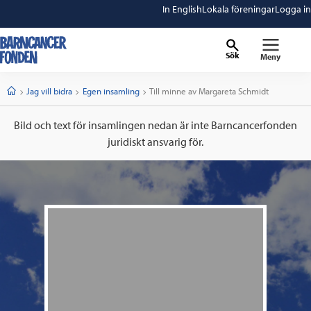
In English
Lokala föreningar
Logga in
Sök
Meny
barncancerfonden
startsida
Start
Jag vill bidra
Egen insamling
Current:
Till minne av Margareta Schmidt
Bild och text för insamlingen nedan är inte Barncancerfonden
juridiskt ansvarig för.