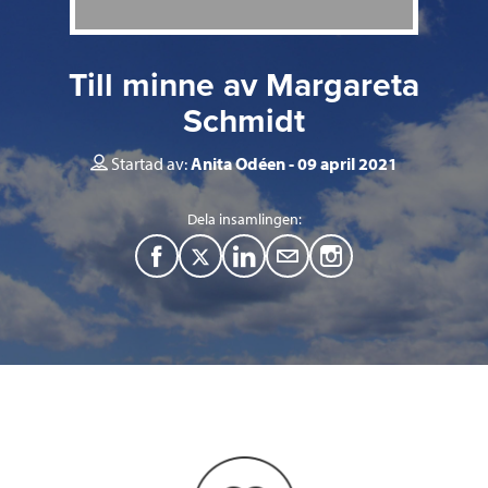
Till minne av Margareta
Schmidt
Startad av:
Anita Odéen
09 april 2021
Dela insamlingen:
F
T
L
M
a
w
i
a
c
i
n
i
e
t
k
l
b
t
e
o
e
d