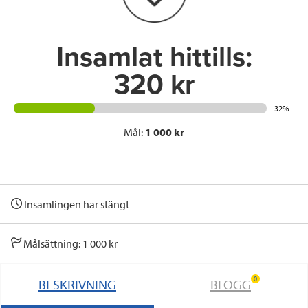
k
n
Insamlat hittills:
320 kr
32%
Mål:
1 000 kr
Insamlingen har stängt
Målsättning: 1 000 kr
0
BESKRIVNING
BLOGG