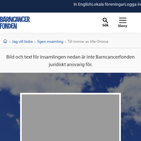
In English
Lokala föreningar
Logga in
Sök
Meny
barncancerfonden
startsida
Start
Jag vill bidra
Egen insamling
Current:
Till minne av lilla Onisoa
Bild och text för insamlingen nedan är inte Barncancerfonden
juridiskt ansvarig för.