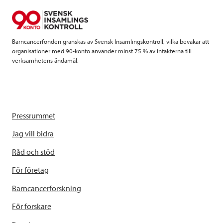
o
r
I
k
n
Barncancerfonden granskas av Svensk Insamlingskontroll, vilka bevakar att
organisationer med 90-konto använder minst 75 % av intäkterna till
verksamhetens ändamål.
Pressrummet
Jag vill bidra
Råd och stöd
För företag
Barncancerforskning
För forskare