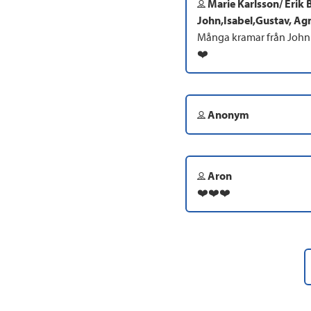
Marie Karlsson/ Erik 
John,Isabel,Gustav, Ag
Många kramar från John 
❤️
Anonym
Aron
❤️❤️❤️