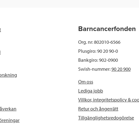
e
t
k
l
b
t
e
Barncancerfonden
t
o
e
d
Org. nr: 802010-6566
o
r
I
Plusgiro: 90 20 90-0
d
Bankgiro: 902-0900
k
n
Swish-nummer:
90 20 900
orskning
Om oss
Lediga jobb
Villkor, integritetspolicy & co
Retur och ångerrätt
påverkan
Tillgänglighetsredogörelse
föreningar