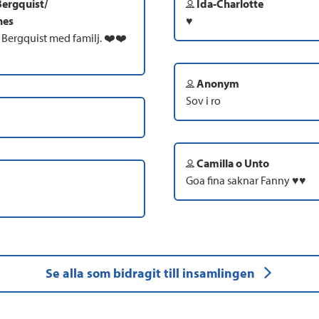
Bergquist/
Ida-Charlotte
nes
♥️
Bergquist med familj. ❤️❤️
Anonym
Sov i ro
Camilla o Unto
Goa fina saknar Fanny ♥️♥️
Se alla som bidragit till insamlingen