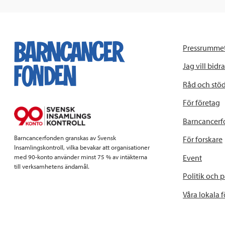
Pressrumme
Jag vill bidra
Råd och stö
För företag
Barncancerf
Barncancerfonden granskas av Svensk
För forskare
Insamlingskontroll, vilka bevakar att organisationer
Event
med 90-konto använder minst 75 % av intäkterna
till verksamhetens ändamål.
Politik och 
Våra lokala 