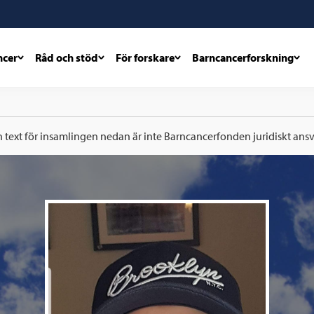
ncer
Råd och stöd
För forskare
Barncancerforskning
h text för insamlingen nedan är inte Barncancerfonden juridiskt ansva