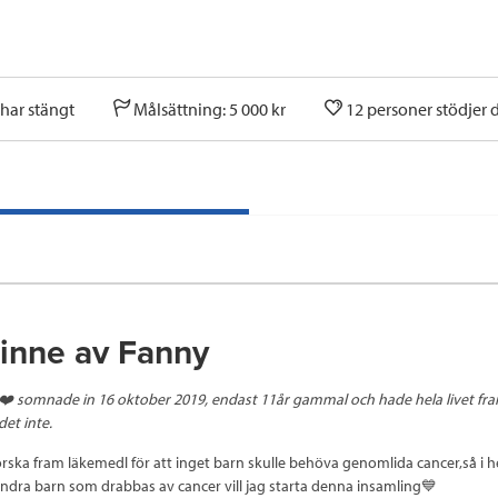
har stängt
Målsättning: 5 000 kr
12 personer stödjer
minne av Fanny
️ somnade in 16 oktober 2019, endast 11år gammal och hade hela livet fram
det inte.
forska fram läkemedl för att inget barn skulle behöva genomlida cancer,så i
 andra barn som drabbas av cancer vill jag starta denna insamling💙