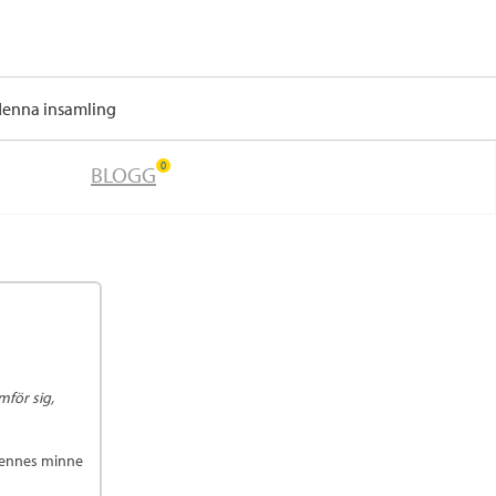
 denna insamling
0
BLOGG
för sig,
 hennes minne