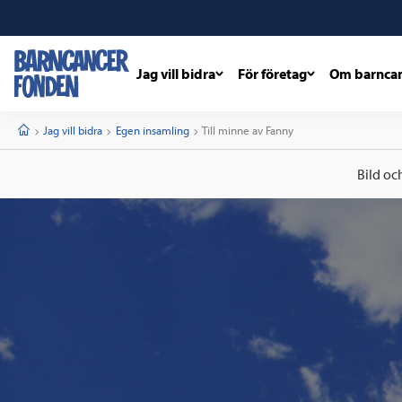
Jag vill bidra
För företag
Om barnca
barncancerfonden
startsida
Start
Jag vill bidra
Egen insamling
Current:
Till minne av Fanny
Bild oc