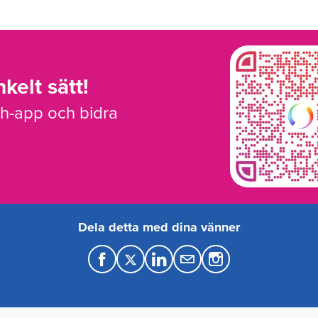
kelt sätt!
sh-app och bidra
Dela detta med dina vänner
F
T
L
M
a
w
i
a
c
i
n
i