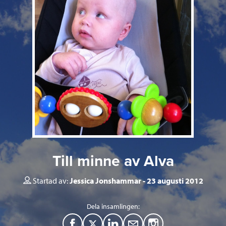
Till minne av Alva
Startad av:
Jessica Jonshammar
23 augusti 2012
Dela insamlingen:
F
T
L
M