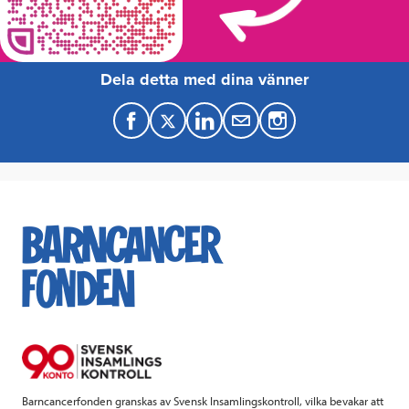
Dela detta med dina vänner
F
T
L
M
a
w
i
a
c
i
n
i
e
t
k
l
b
t
e
o
e
d
o
r
I
k
n
Barncancerfonden granskas av Svensk Insamlingskontroll, vilka bevakar att