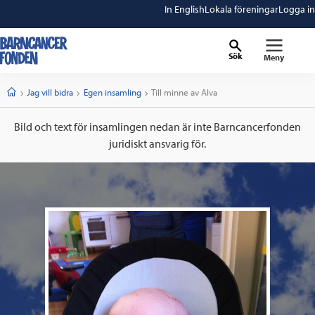
In English
Lokala föreningar
Logga in
Sök
Meny
barncancerfonden
startsida
Start
Jag vill bidra
Egen insamling
Current:
Till minne av Alva
Bild och text för insamlingen nedan är inte Barncancerfonden
juridiskt ansvarig för.