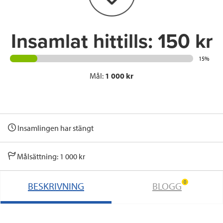
k
n
Insamlat hittills:
150 kr
15%
Mål:
1 000 kr
Insamlingen har stängt
Målsättning: 1 000 kr
0
BESKRIVNING
BLOGG