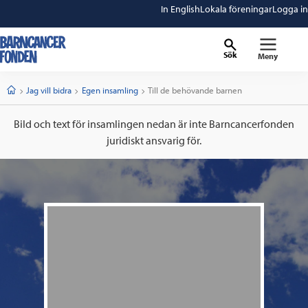
In English
Lokala föreningar
Logga in
Sök
Meny
barncancerfonden
startsida
Start
Jag vill bidra
Egen insamling
Current:
Till de behövande barnen
Bild och text för insamlingen nedan är inte Barncancerfonden
juridiskt ansvarig för.