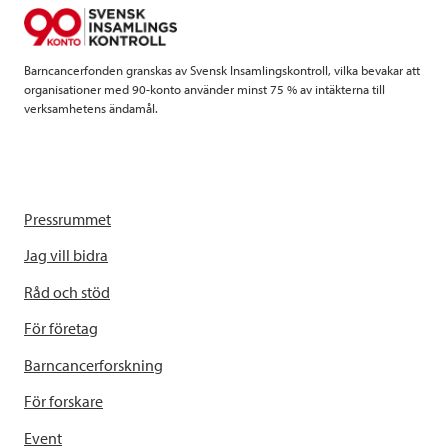
o
r
I
k
n
Barncancerfonden granskas av Svensk Insamlingskontroll, vilka bevakar att
organisationer med 90-konto använder minst 75 % av intäkterna till
verksamhetens ändamål.
Pressrummet
Jag vill bidra
Råd och stöd
För företag
Barncancerforskning
För forskare
Event