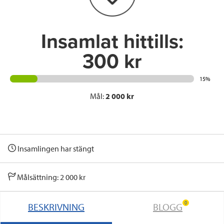
k
n
Insamlat hittills:
300 kr
15%
Mål:
2 000 kr
Insamlingen har stängt
Målsättning: 2 000 kr
0
BESKRIVNING
BLOGG