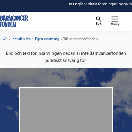
In English
Lokala föreningar
Logga in
Sök
Meny
barncancerfonden
startsida
Start
Jag vill bidra
Egen insamling
Current:
Till barncancerfonden
Bild och text för insamlingen nedan är inte Barncancerfonden
juridiskt ansvarig för.