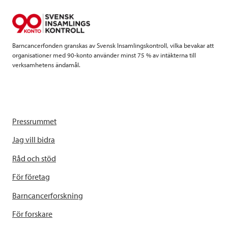
o
r
I
k
n
Barncancerfonden granskas av Svensk Insamlingskontroll, vilka bevakar att
organisationer med 90-konto använder minst 75 % av intäkterna till
verksamhetens ändamål.
Pressrummet
Jag vill bidra
Råd och stöd
För företag
Barncancerforskning
För forskare