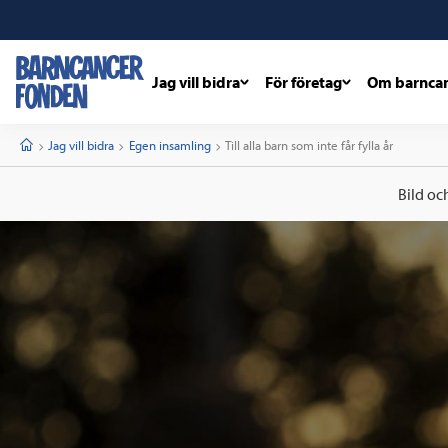
Jag vill bidra
För företag
Om barnca
barncancerfonden
startsida
Start
Jag vill bidra
Egen insamling
Current:
Till alla barn som inte får fylla år
Bild oc