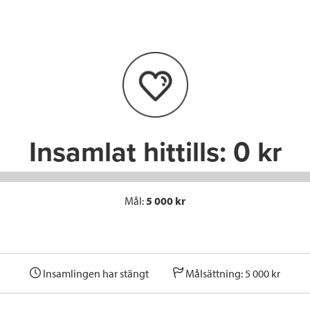
e
t
k
l
b
t
e
o
e
d
o
r
I
k
n
Insamlat hittills:
0 kr
Mål:
5 000 kr
Insamlingen har stängt
Målsättning: 5 000 kr