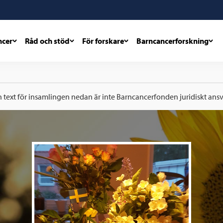
ncer
Råd och stöd
För forskare
Barncancerforskning
h text för insamlingen nedan är inte Barncancerfonden juridiskt ansva