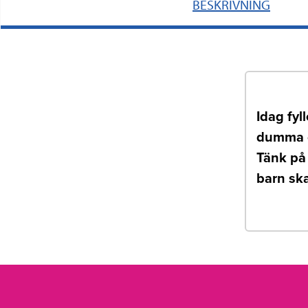
BESKRIVNING
Idag fyl
dumma ca
Tänk på 
barn ska