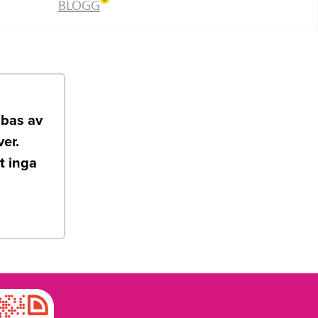
BLOGG
bbas av
er.
t inga