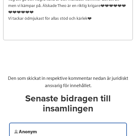
men vi kämpar på. Älskade Theo är en riktig krigare❤️❤️❤️❤️❤️❤️
❤️❤️❤️❤️❤️❤️
Vi tackar ödmjukast för allas stöd och kärlek❤️
Den som skickat in respektive kommentar nedan är juridiskt
ansvarig för innehållet.
Senaste bidragen till
insamlingen
Anonym