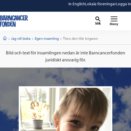
In English
Lokala föreningar
Logga in
Sök
Meny
barncancerfonden
startsida
Start
Jag vill bidra
Egen insamling
Current:
Theo den lille krigaren
Bild och text för insamlingen nedan är inte Barncancerfonden
juridiskt ansvarig för.