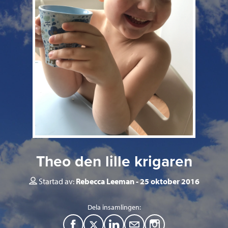
Theo den lille krigaren
Startad av:
Rebecca Leeman
25 oktober 2016
Dela insamlingen:
F
T
L
M