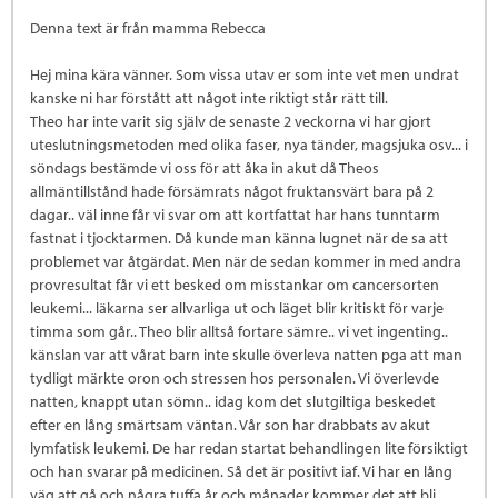
Denna text är från mamma Rebecca
Hej mina kära vänner. Som vissa utav er som inte vet men undrat
kanske ni har förstått att något inte riktigt står rätt till.
Theo har inte varit sig själv de senaste 2 veckorna vi har gjort
uteslutningsmetoden med olika faser, nya tänder, magsjuka osv... i
söndags bestämde vi oss för att åka in akut då Theos
allmäntillstånd hade försämrats något fruktansvärt bara på 2
dagar.. väl inne får vi svar om att kortfattat har hans tunntarm
fastnat i tjocktarmen. Då kunde man känna lugnet när de sa att
problemet var åtgärdat. Men när de sedan kommer in med andra
provresultat får vi ett besked om misstankar om cancersorten
leukemi... läkarna ser allvarliga ut och läget blir kritiskt för varje
timma som går.. Theo blir alltså fortare sämre.. vi vet ingenting..
känslan var att vårat barn inte skulle överleva natten pga att man
tydligt märkte oron och stressen hos personalen. Vi överlevde
natten, knappt utan sömn.. idag kom det slutgiltiga beskedet
efter en lång smärtsam väntan. Vår son har drabbats av akut
lymfatisk leukemi. De har redan startat behandlingen lite försiktigt
och han svarar på medicinen. Så det är positivt iaf. Vi har en lång
väg att gå och några tuffa år och månader kommer det att bli