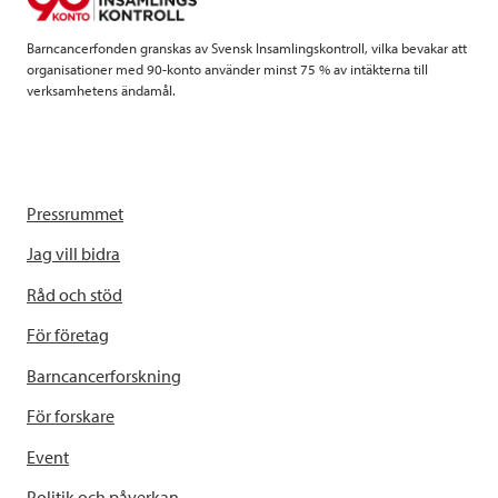
k
n
Barncancerfonden granskas av Svensk Insamlingskontroll, vilka bevakar att
organisationer med 90-konto använder minst 75 % av intäkterna till
verksamhetens ändamål.
Pressrummet
Jag vill bidra
Råd och stöd
För företag
Barncancerforskning
För forskare
Event
Politik och påverkan