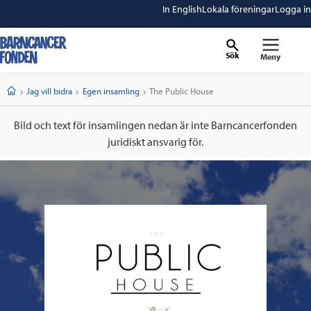
In English
Lokala föreningar
Logga in
Sök
Meny
barncancerfonden
startsida
Start
Jag vill bidra
Egen insamling
Current:
The Public House
Bild och text för insamlingen nedan är inte Barncancerfonden
juridiskt ansvarig för.