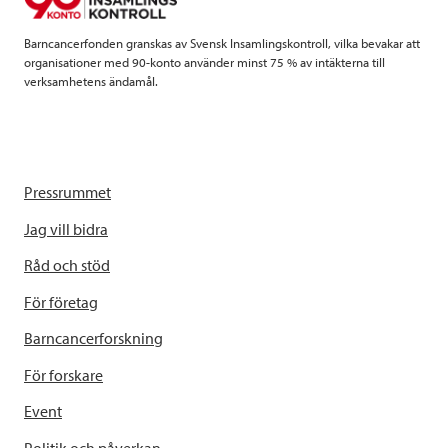
k
n
Barncancerfonden granskas av Svensk Insamlingskontroll, vilka bevakar att
organisationer med 90-konto använder minst 75 % av intäkterna till
verksamhetens ändamål.
Pressrummet
Jag vill bidra
Råd och stöd
För företag
Barncancerforskning
För forskare
Event
Politik och påverkan