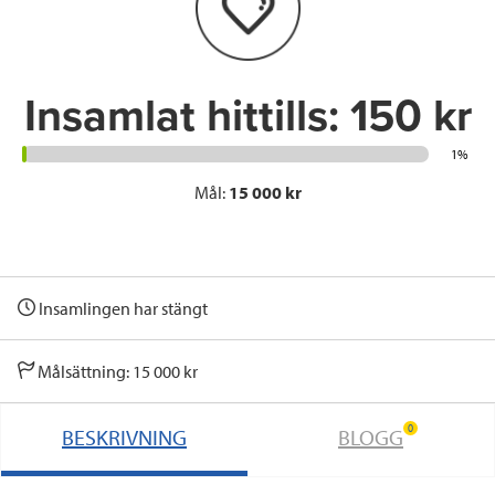
o
r
I
k
n
Insamlat hittills:
150 kr
1%
Mål:
15 000 kr
Insamlingen har stängt
Målsättning: 15 000 kr
0
BESKRIVNING
BLOGG