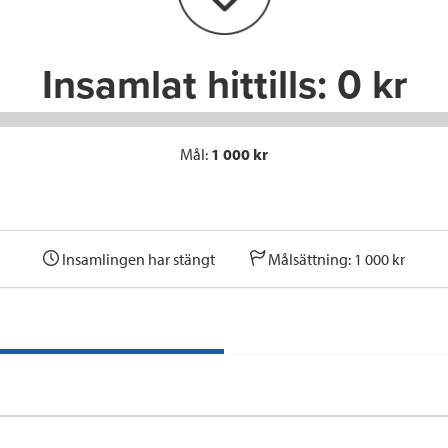
k
n
Insamlat hittills:
0 kr
Mål:
1 000 kr
Insamlingen har stängt
Målsättning: 1 000 kr