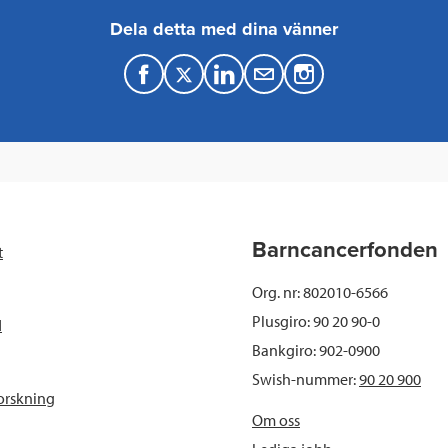
Dela detta med dina vänner
F
T
L
M
a
w
i
a
c
i
n
i
e
t
k
l
b
t
e
Barncancerfonden
t
o
e
d
Org. nr: 802010-6566
o
r
I
Plusgiro: 90 20 90-0
d
Bankgiro: 902-0900
k
n
Swish-nummer:
90 20 900
orskning
Om oss