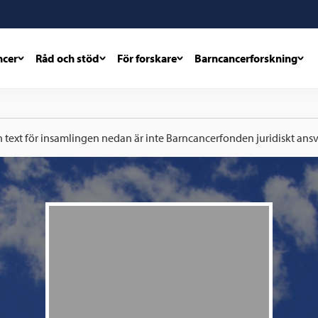
ncer
Råd och stöd
För forskare
Barncancerforskning
h text för insamlingen nedan är inte Barncancerfonden juridiskt ansva