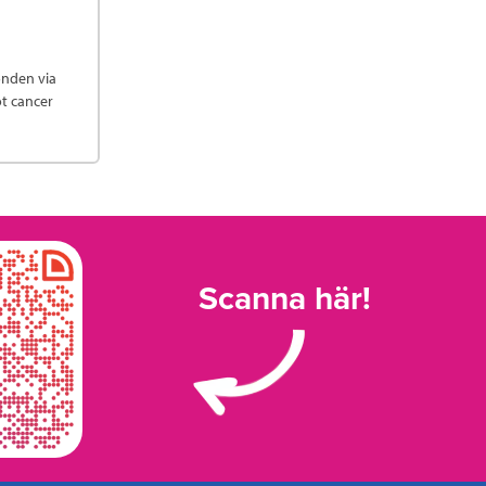
onden via
ot cancer
Scanna här!