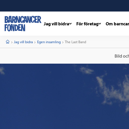
Jag vill bidra
För företag
Om barnca
barncancerfonden
startsida
Start
Jag vill bidra
Egen insamling
Current:
The Last Band
Bild oc