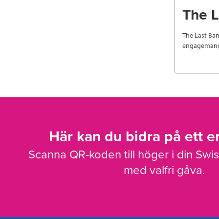
The L
The Last Ban
engagemang o
Här kan du bidra på ett en
Scanna QR-koden till höger i din Swi
med valfri gåva.