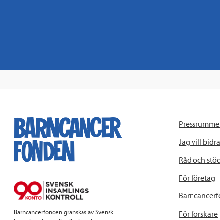
Pressrumme
Jag vill bidra
Råd och stö
För företag
Barncancerf
Barncancerfonden granskas av Svensk
För forskare