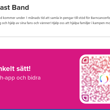
ast Band
d kommer under 1 månads tid att samla in pengar till stöd för Barncancerf
ch hjälp av sina fans och vänner! Hjälp oss att hjälpa familjer i kampen m
kelt sätt!
sh-app och bidra