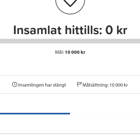
o
r
I
k
n
Insamlat hittills:
0 kr
Mål:
10 000 kr
Insamlingen har stängt
Målsättning: 10 000 kr