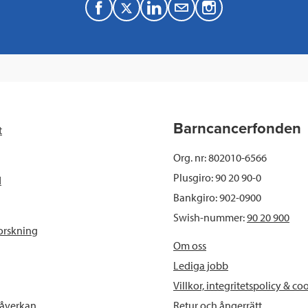
F
T
L
M
a
w
i
a
c
i
n
i
e
t
k
l
b
t
e
Barncancerfonden
t
o
e
d
Org. nr: 802010-6566
o
r
I
Plusgiro: 90 20 90-0
d
Bankgiro: 902-0900
k
n
Swish-nummer:
90 20 900
orskning
Om oss
Lediga jobb
Villkor, integritetspolicy & co
Retur och ångerrätt
påverkan