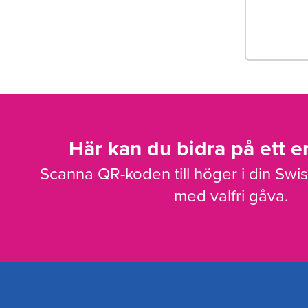
Här kan du bidra på ett en
Scanna QR-koden till höger i din Swi
med valfri gåva.