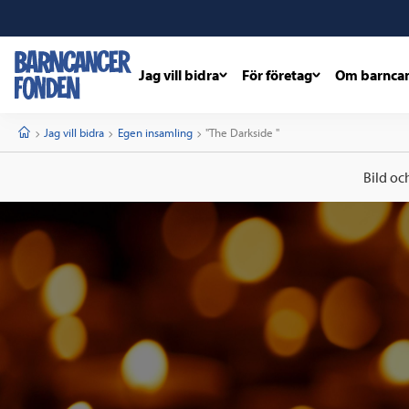
Jag vill bidra
För företag
Om barnca
barncancerfonden
startsida
Start
Jag vill bidra
Egen insamling
Current:
"The Darkside "
Bild oc