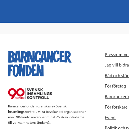
Pressrumme
Jag vill bidra
Råd och stö
För företag
Barncancerf
Barncancerfonden granskas av Svensk
För forskare
Insamlingskontroll, vilka bevakar att organisationer
Event
med 90-konto använder minst 75 % av intäkterna
till verksamhetens ändamål.
Politik och 