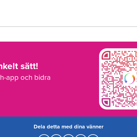
kelt sätt!
sh-app och bidra
Dela detta med dina vänner