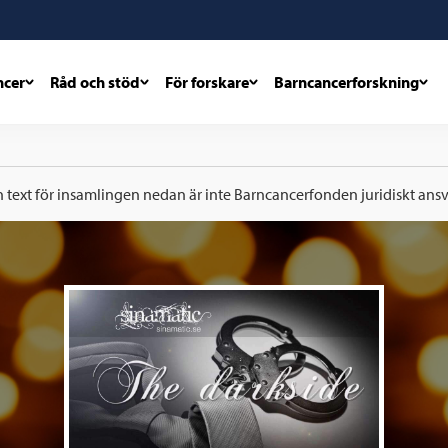
ncer
Råd och stöd
För forskare
Barncancerforskning
h text för insamlingen nedan är inte Barncancerfonden juridiskt ansva