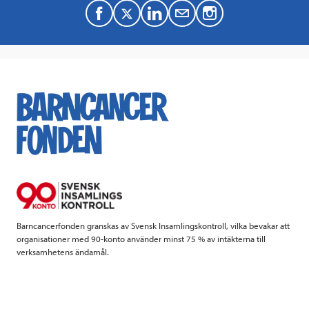
F
T
L
M
a
w
i
a
c
i
n
i
e
t
k
l
b
t
e
o
e
d
o
r
I
k
n
Barncancerfonden granskas av Svensk Insamlingskontroll, vilka bevakar att
organisationer med 90-konto använder minst 75 % av intäkterna till
verksamhetens ändamål.