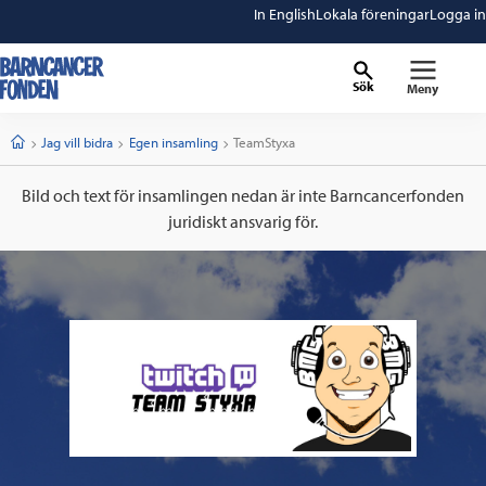
In English
Lokala föreningar
Logga in
Sök
Meny
barncancerfonden
startsida
Start
Jag vill bidra
Egen insamling
Current:
TeamStyxa
Bild och text för insamlingen nedan är inte Barncancerfonden
juridiskt ansvarig för.