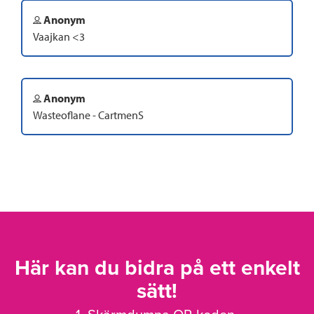
Anonym
Vaajkan <3
Anonym
Wasteoflane - CartmenS
Här kan du bidra på ett enkelt
sätt!