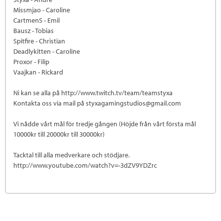
Missmjao - Caroline
CartmenS - Emil
Bausz - Tobias
Spitfire - Christian
Deadlykitten - Caroline
Proxor - Filip
Vaajkan - Rickard
Ni kan se alla på http://www.twitch.tv/team/teamstyxa
Kontakta oss via mail på styxagamingstudios@gmail.com
Vi nådde vårt mål för tredje gången (Höjde från vårt första mål
10000kr till 20000kr till 30000kr)
Tacktal till alla medverkare och stödjare.
http://www.youtube.com/watch?v=-3dZV9YDZrc