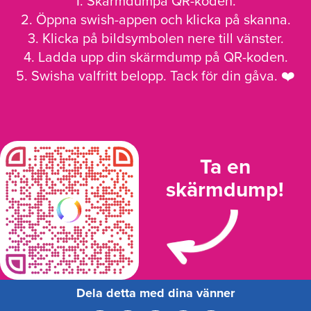
1. Skärmdumpa QR-koden.
2. Öppna swish-appen och klicka på skanna.
3. Klicka på bildsymbolen nere till vänster.
4. Ladda upp din skärmdump på QR-koden.
5. Swisha valfritt belopp. Tack för din gåva. ❤️
Ta en
skärmdump!
Dela detta med dina vänner