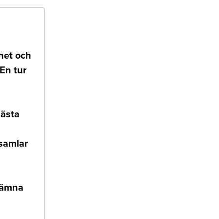
net och
En tur
bästa
 samlar
 lämna