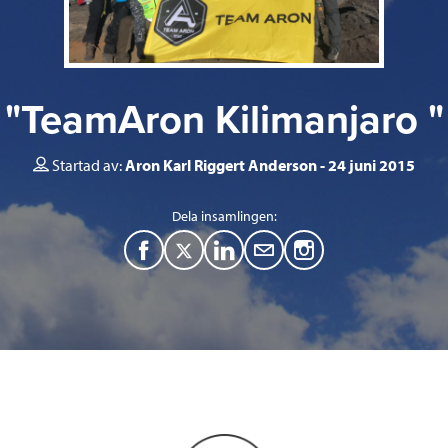
"TeamAron Kilimanjaro "
Startad av:
Aron Karl Riggert Anderson
24 juni 2015
Dela insamlingen:
F
T
L
M
a
w
i
a
c
i
n
i
e
t
k
l
b
t
e