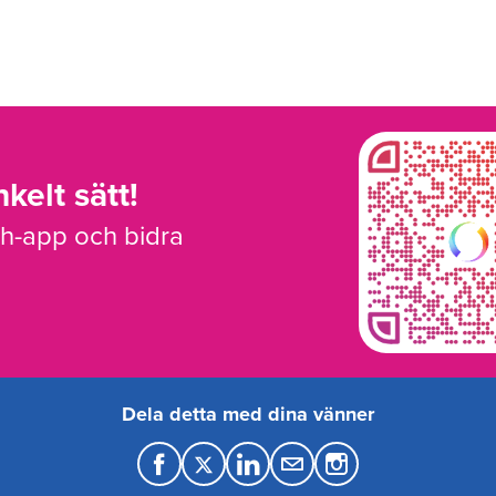
kelt sätt!
sh-app och bidra
Dela detta med dina vänner
F
T
L
M