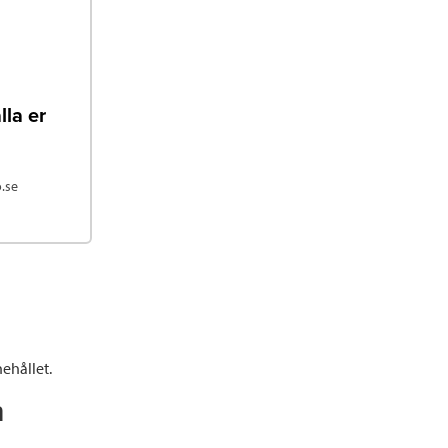
lla er
.se
ehållet.
n