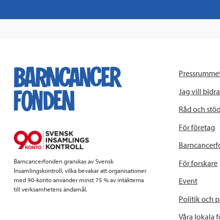
Pressrumme
Jag vill bidra
Råd och stö
För företag
Barncancerf
Barncancerfonden granskas av Svensk
För forskare
Insamlingskontroll, vilka bevakar att organisationer
Event
med 90-konto använder minst 75 % av intäkterna
till verksamhetens ändamål.
Politik och 
Våra lokala 