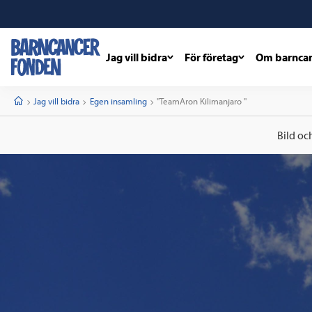
Jag vill bidra
För företag
Om barnca
barncancerfonden
startsida
Start
Jag vill bidra
Egen insamling
Current:
"TeamAron Kilimanjaro "
Bild oc