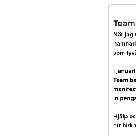
Team
När jag 
hamnade 
som tyvä
I janua
Team bes
manifest
in penga
Hjälp os
ett bidr