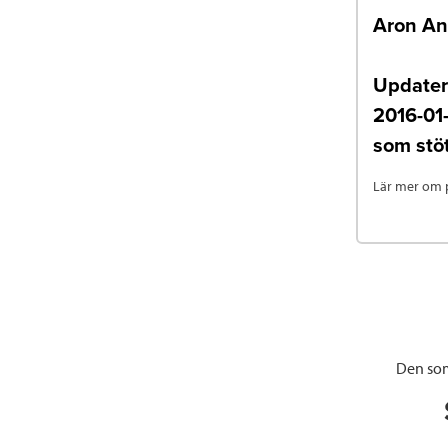
Aron A
Updater
2016-01-
som stöt
Lär mer om p
Den som