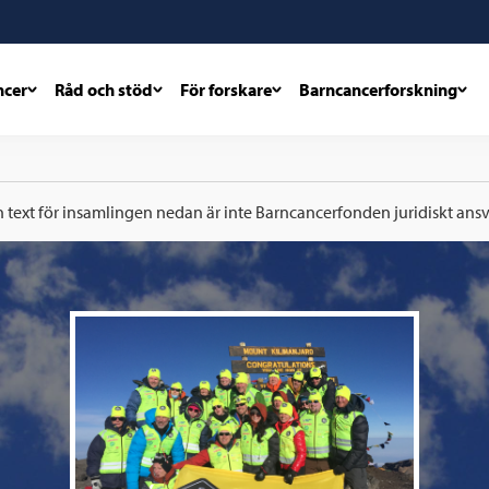
ncer
Råd och stöd
För forskare
Barncancerforskning
h text för insamlingen nedan är inte Barncancerfonden juridiskt ansva