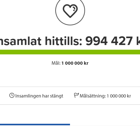
o
e
d
o
r
I
k
n
nsamlat hittills:
994 427 
Mål:
1 000 000 kr
Insamlingen har stängt
Målsättning: 1 000 000 kr