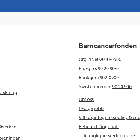
a
w
i
a
c
i
n
i
e
t
k
l
b
t
e
Barncancerfonden
t
o
e
d
Org. nr: 802010-6566
o
r
I
Plusgiro: 90 20 90-0
d
Bankgiro: 902-0900
k
n
Swish-nummer:
90 20 900
orskning
Om oss
Lediga jobb
Villkor, integritetspolicy & co
Retur och ångerrätt
påverkan
Tillgänglighetsredogörelse
föreningar