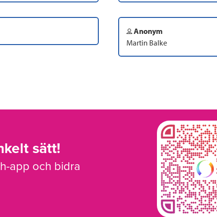
Anonym
Martin Balke
kelt sätt!
sh-app och bidra