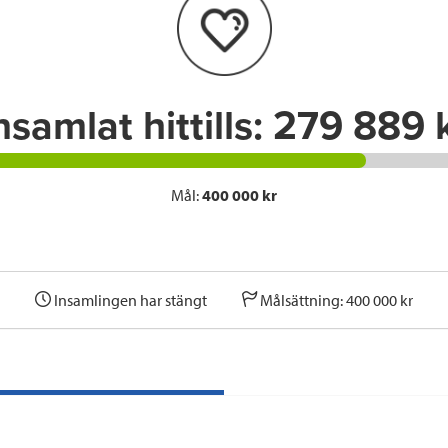
o
r
I
k
n
nsamlat hittills:
279 889 
Mål:
400 000 kr
Insamlingen har stängt
Målsättning: 400 000 kr