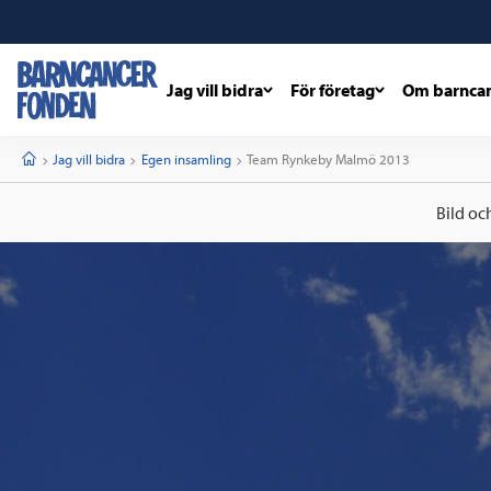
Jag vill bidra
För företag
Om barnca
barncancerfonden
startsida
Start
Jag vill bidra
Egen insamling
Current:
Team Rynkeby Malmö 2013
Bild oc