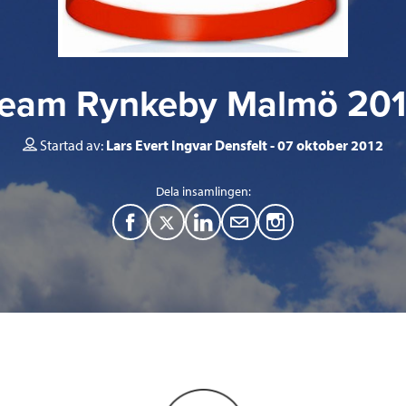
eam Rynkeby Malmö 20
Startad av:
Lars Evert Ingvar Densfelt
07 oktober 2012
Dela insamlingen:
F
T
L
M
a
w
i
a
c
i
n
i
e
t
k
l
b
t
e
o
e
d