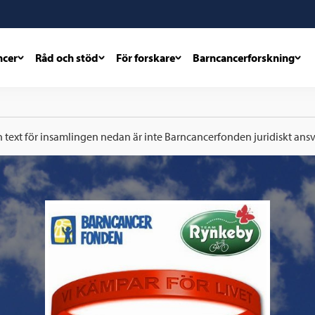
ncer
Råd och stöd
För forskare
Barncancerforskning
h text för insamlingen nedan är inte Barncancerfonden juridiskt ansva