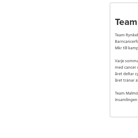
Team
Team Rynkeby 
Barncancerf
Mkr till kam
Varje sommar 
med cancer o
året deltar 
året tränar 
Team Malmö h
insamlingen t