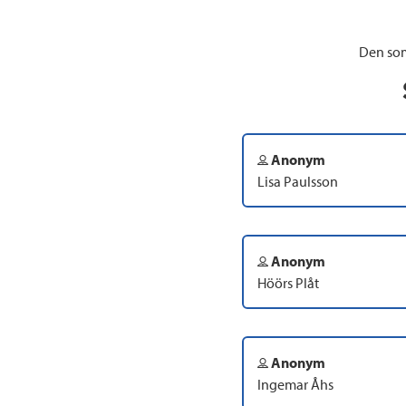
Den som
Anonym
Lisa Paulsson
Anonym
Höörs Plåt
Anonym
Ingemar Åhs