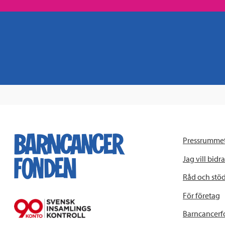
Pressrumme
Jag vill bidra
Råd och stö
För företag
Barncancerf