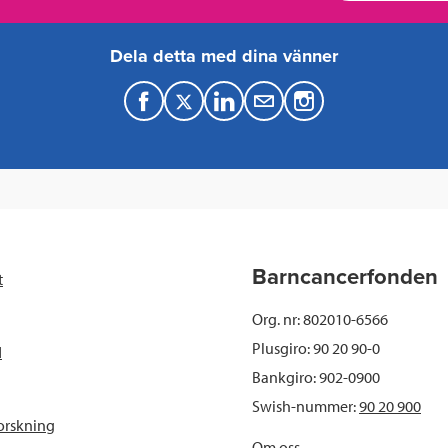
Dela detta med dina vänner
F
T
L
M
a
w
i
a
c
i
n
i
e
t
k
l
b
t
e
Barncancerfonden
t
o
e
d
Org. nr: 802010-6566
o
r
I
Plusgiro: 90 20 90-0
d
Bankgiro: 902-0900
k
n
Swish-nummer:
90 20 900
orskning
Om oss