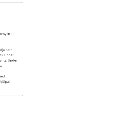
eby in 13
ödja barn
ans. Under
vents. Under
s.
 med
hjälpa!