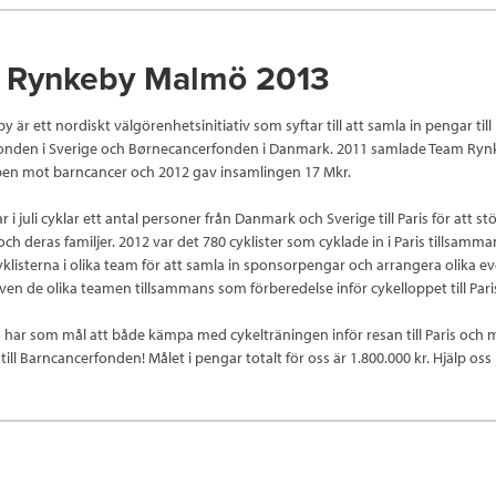
 Rynkeby Malmö 2013
är ett nordiskt välgörenhetsinitiativ som syftar till att samla in pengar till
onden i Sverige och Børnecancerfonden i Danmark. 2011 samlade Team Rynk
pen mot barncancer och 2012 gav insamlingen 17 Mkr.
i juli cyklar ett antal personer från Danmark och Sverige till Paris för att st
ch deras familjer. 2012 var det 780 cyklister som cyklade in i Paris tillsamm
cyklisterna i olika team för att samla in sponsorpengar och arrangera olika e
även de olika teamen tillsammans som förberedelse inför cykelloppet till Pari
ar som mål att både kämpa med cykelträningen inför resan till Paris och
ill Barncancerfonden! Målet i pengar totalt för oss är 1.800.000 kr. Hjälp oss 