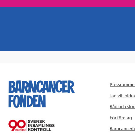
Pressrumme
Jag vill bidra
Råd och stö
För företag
Barncancerf