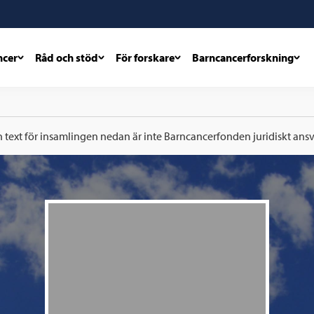
ncer
Råd och stöd
För forskare
Barncancerforskning
h text för insamlingen nedan är inte Barncancerfonden juridiskt ansva