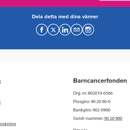
Dela detta med dina vänner
F
T
L
M
a
w
i
a
c
i
n
i
e
t
k
l
b
t
e
Barncancerfonden
t
o
e
d
Org. nr: 802010-6566
o
r
I
Plusgiro: 90 20 90-0
d
Bankgiro: 902-0900
k
n
Swish-nummer:
90 20 900
orskning