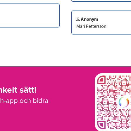
Anonym
Mari Pettersson
kelt sätt!
sh-app och bidra