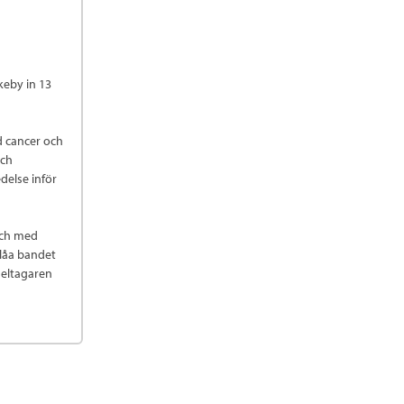
eby in 13
d cancer och
och
delse inför
och med
blåa bandet
deltagaren