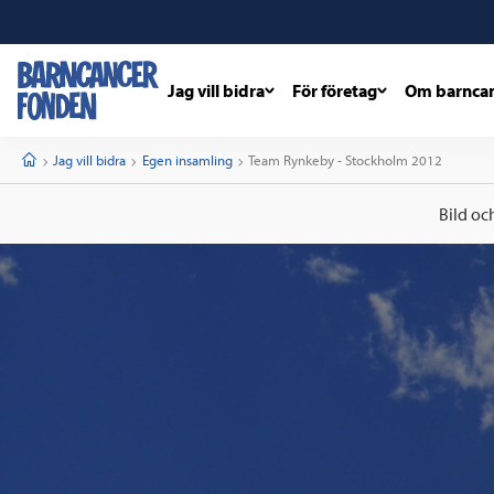
Jag vill bidra
För företag
Om barnca
barncancerfonden
startsida
Start
Jag vill bidra
Egen insamling
Current:
Team Rynkeby - Stockholm 2012
Bild oc