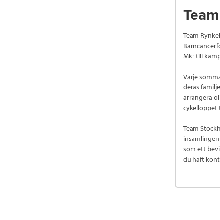
Team
Team Rynkeby 
Barncancerf
Mkr till kam
Varje sommar
deras familj
arrangera ol
cykelloppet ti
Team Stockho
insamlingen 
som ett bevi
du haft kon