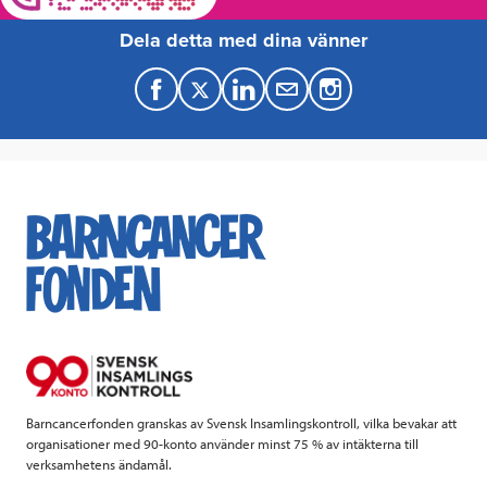
Dela detta med dina vänner
F
T
L
M
a
w
i
a
c
i
n
i
e
t
k
l
b
t
e
o
e
d
o
r
I
k
n
Barncancerfonden granskas av Svensk Insamlingskontroll, vilka bevakar att
organisationer med 90-konto använder minst 75 % av intäkterna till
verksamhetens ändamål.