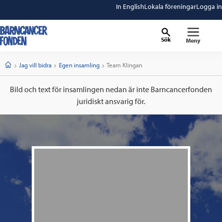
In English
Lokala föreningar
Logga in
Sök
Meny
barncancerfonden
startsida
Start
Jag vill bidra
Egen insamling
Current:
Team Klingan
Bild och text för insamlingen nedan är inte Barncancerfonden
juridiskt ansvarig för.