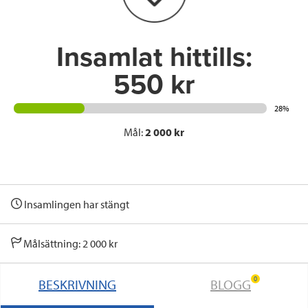
k
n
Insamlat hittills:
550 kr
28%
Mål:
2 000 kr
Insamlingen har stängt
Målsättning: 2 000 kr
0
BESKRIVNING
BLOGG