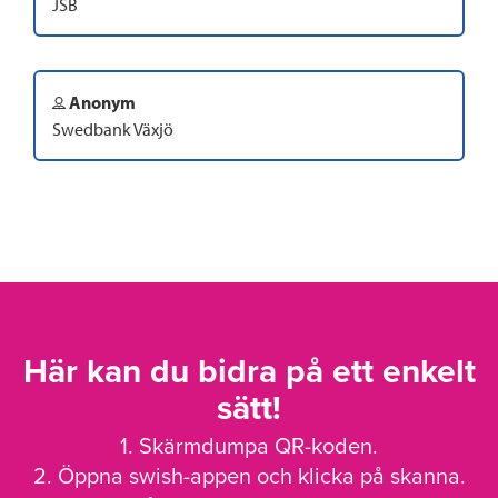
JSB
Anonym
Swedbank Växjö
Här kan du bidra på ett enkelt
sätt!
1. Skärmdumpa QR-koden.
2. Öppna swish-appen och klicka på skanna.