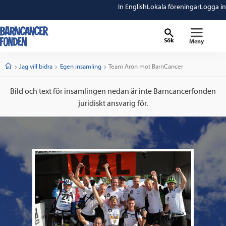
In English
Lokala föreningar
Logga in
Sök
Meny
barncancerfonden
startsida
Start
Jag vill bidra
Egen insamling
Current:
Team Aron mot BarnCancer
Bild och text för insamlingen nedan är inte Barncancerfonden
juridiskt ansvarig för.