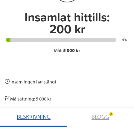
k
n
Insamlat hittills:
200 kr
4%
Mål:
5 000 kr
Insamlingen har stängt
Målsättning: 5 000 kr
0
BESKRIVNING
BLOGG