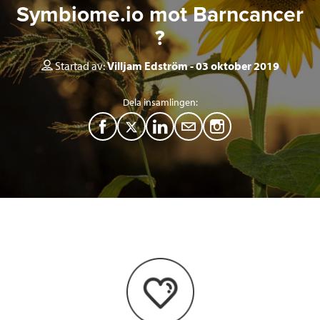
Symbiome.io mot Barncancer
?
Startad av:
Villjam Edström
03 oktober 2019
Dela insamlingen:
F
T
L
M
a
w
i
a
c
i
n
i
e
t
k
l
b
t
e
o
e
d
o
r
I