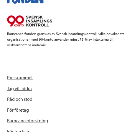
o
e
d
o
r
I
k
n
Barncancerfonden granskas av Svensk Insamlingskontroll, vilka bevakar att
organisationer med 90-konto använder minst 75 % av intäkterna till
verksamhetens ändamål.
Pressrummet
Jag vill bidra
Råd och stöd
För företag
Barncancerforskning
För forskare