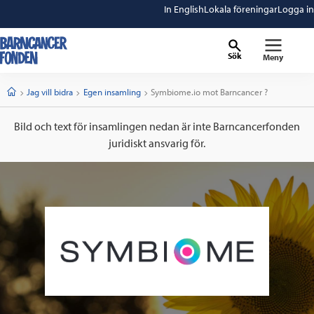
In English
Lokala föreningar
Logga in
Sök
Meny
barncancerfonden
startsida
Start
Jag vill bidra
Egen insamling
Current:
Symbiome.io mot Barncancer ?
Bild och text för insamlingen nedan är inte Barncancerfonden
juridiskt ansvarig för.