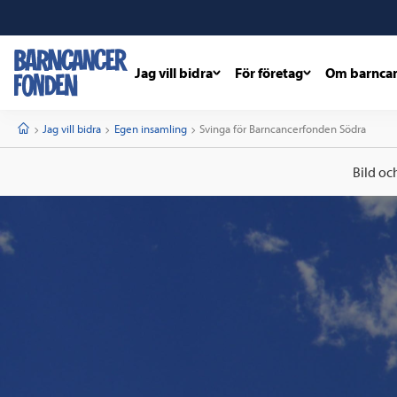
Jag vill bidra
För företag
Om barnca
barncancerfonden
startsida
Start
Jag vill bidra
Egen insamling
Current:
Svinga för Barncancerfonden Södra
Bild oc