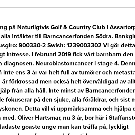
ing på Naturligtvis Golf & Country Club i Assartorp
alla intäkter till Barncancerfonden Södra. Bankgi
usgiro: 900330-2 Swish: 1239003302 Vi gör detta 
gt intresse. I februari 2019 fick vårt barnbarn den
a diagnosen. Neuroblastomcancer i stage 4. Denna
 inte ens 3 år var helt full av tumörer och metasta
 är förkrossad men också helt överväldigad av all
hjälp från alla håll. Inte minst av Barncancerfonde
 fokuserar på den sjuke, alla föräldrar, och sist 
syskonen. Detta vill vi uppmärksamma och hjälpa 
a med. Oliver Hartsmar, nu 3 år, bor här i Staffans
ladaste goaste unge man kan träffa på, lyckligt