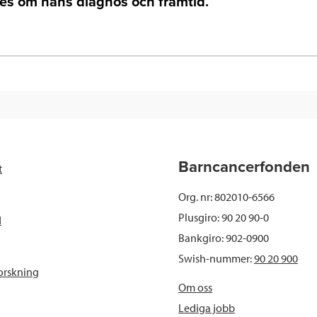
es om hans diagnos och framtid.
Barncancerfonden
t
Org. nr: 802010-6566
Plusgiro: 90 20 90-0
d
Bankgiro: 902-0900
Swish-nummer:
90 20 900
orskning
Om oss
Lediga jobb