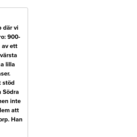
 där vi
ro: 900-
av ett
 värsta
 lilla
ser.
t stöd
n Södra
men inte
dem att
torp. Han