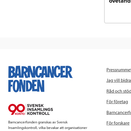
ovetand
Pressrumme
Jag vill bidra
Råd och stö
För företag
Barncancerf
Barncancerfonden granskas av Svensk
För forskare
Insamlingskontroll, vilka bevakar att organisationer