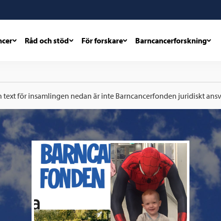
ncer
Råd och stöd
För forskare
Barncancerforskning
h text för insamlingen nedan är inte Barncancerfonden juridiskt ansva