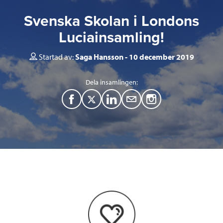
Svenska Skolan i Londons
Luciainsamling!
Startad av:
Saga Hansson
10 december 2019
Dela insamlingen:
F
T
L
M
a
w
i
a
c
i
n
i
e
t
k
l
b
t
e
o
e
d
o
r
I