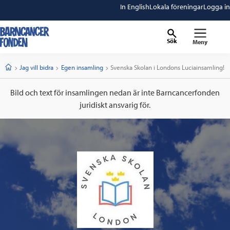
In English
Lokala föreningar
Logga in
Sök
Meny
barncancerfonden
startsida
Start
Jag vill bidra
Egen insamling
Current:
Svenska Skolan i Londons Luciainsamling!
Bild och text för insamlingen nedan är inte Barncancerfonden
juridiskt ansvarig för.