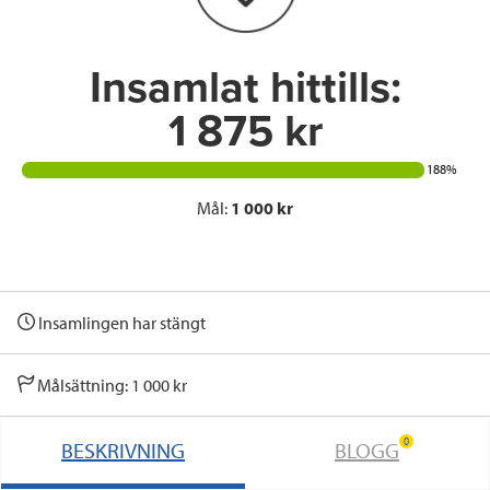
k
n
Insamlat hittills:
1 875 kr
188%
Mål:
1 000 kr
Insamlingen har stängt
Målsättning: 1 000 kr
0
BESKRIVNING
BLOGG