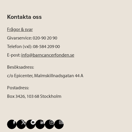
Kontakta oss
Frågor & svar
Givarservice: 020-90 20 90
Telefon (vxl): 08-584 209 00
E-post:
info@barncancerfonden.se
Besöksadress:
c/o Epicenter, Malmskillnadsgatan 44 A
Postadress:
Box 3426, 103 68 Stockholm
F
X
Y
L
I
B