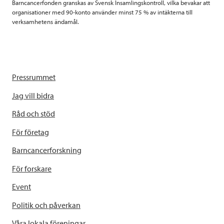
Barncancerfonden granskas av Svensk Insamlingskontroll, vilka bevakar att
organisationer med 90-konto använder minst 75 % av intäkterna till
verksamhetens ändamål.
Pressrummet
Jag vill bidra
Råd och stöd
För företag
Barncancerforskning
För forskare
Event
Politik och påverkan
Våra lokala föreningar