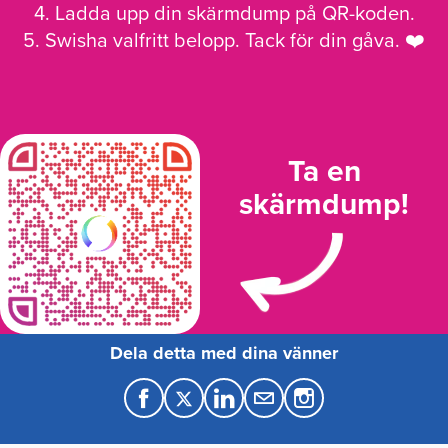
4. Ladda upp din skärmdump på QR-koden.
5. Swisha valfritt belopp. Tack för din gåva. ❤️
Ta en
skärmdump!
Dela detta med dina vänner
F
T
L
M
a
w
i
a