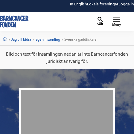
In English
Lokala föreningar
Logga in
Sök
Meny
barncancerfonden
startsida
Start
Jag vill bidra
Egen insamling
Current:
Svenska gäddfiskare
Bild och text för insamlingen nedan är inte Barncancerfonden
juridiskt ansvarig för.