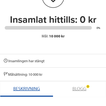
k
n
Insamlat hittills:
0 kr
0%
Mål:
10 000 kr
Insamlingen har stängt
Målsättning: 10 000 kr
0
BESKRIVNING
BLOGG