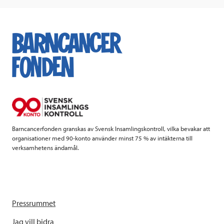
c
i
n
i
e
t
k
l
b
t
e
o
e
d
o
r
I
k
n
Barncancerfonden granskas av Svensk Insamlingskontroll, vilka bevakar att
organisationer med 90-konto använder minst 75 % av intäkterna till
verksamhetens ändamål.
Pressrummet
Jag vill bidra