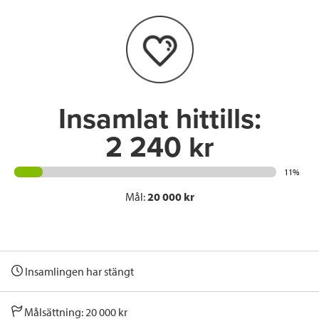
o
e
d
o
r
I
k
n
Insamlat hittills:
2 240 kr
11%
Mål:
20 000 kr
Insamlingen har stängt
Målsättning: 20 000 kr