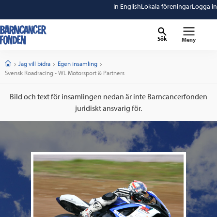
In English
Lokala föreningar
Logga in
Sök
Meny
barncancerfonden
startsida
Start
Jag vill bidra
Egen insamling
Current:
Svensk Roadracing - WL Motorsport & Partners
Bild och text för insamlingen nedan är inte Barncancerfonden
juridiskt ansvarig för.