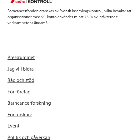
k
n
Barncancerfonden granskas av Svensk Insamlingskontroll, vilka bevakar att
organisationer med 90-konto använder minst 75 % av intäkterna till
verksamhetens ändamål.
Pressrummet
Jag vill bidra
Råd och stöd
För företag
Barncancerforskning
För forskare
Event
Politik och påverkan