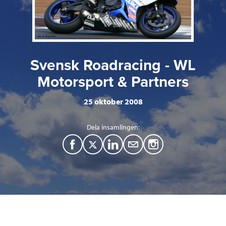
Svensk Roadracing - WL
Motorsport & Partners
25 oktober 2008
Dela insamlingen:
F
T
L
M
a
w
i
a
c
i
n
i
e
t
k
l
b
t
e