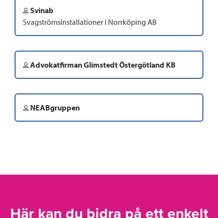
Svinab
Svagströmsinstallationer i Norrköping AB
Advokatfirman Glimstedt Östergötland KB
NEABgruppen
Här kan du bidra på ett enkelt