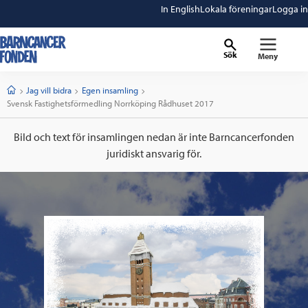
In English
Lokala föreningar
Logga in
Sök
Meny
barncancerfonden
startsida
Start
Jag vill bidra
Egen insamling
Current:
Svensk Fastighetsförmedling Norrköping Rådhuset 2017
Bild och text för insamlingen nedan är inte Barncancerfonden
juridiskt ansvarig för.