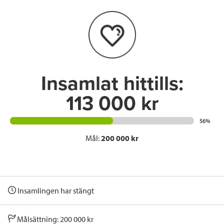
o
e
d
o
r
I
k
n
Insamlat hittills:
113 000 kr
56%
Mål:
200 000 kr
Insamlingen har stängt
Målsättning: 200 000 kr