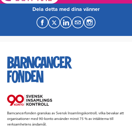
Dela detta med dina vänner
F
T
L
M
a
w
i
a
c
i
n
i
e
t
k
l
b
t
e
o
e
d
o
r
I
k
n
Barncancerfonden granskas av Svensk Insamlingskontroll, vilka bevakar att
organisationer med 90-konto använder minst 75 % av intäkterna till
verksamhetens ändamål.