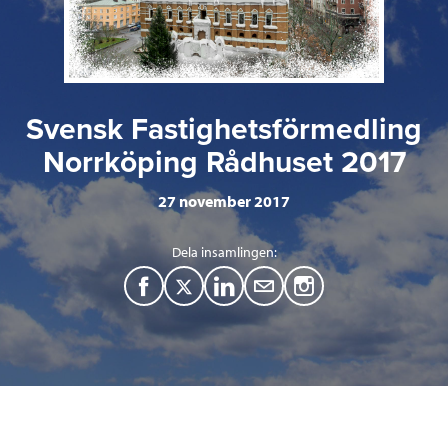
Svensk Fastighetsförmedling
Norrköping Rådhuset 2017
27 november 2017
Dela insamlingen:
F
T
L
M
a
w
i
a
c
i
n
i
e
t
k
l
b
t
e