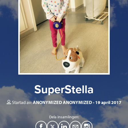
SuperStella
Startad av:
ANONYMIZED ANONYMIZED
19 april 2017
Dela insamlingen:
F
T
L
M