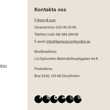
Kontakta oss
Frågor & svar
Givarservice: 020-90 20 90
Telefon (vxl): 08-584 209 00
E-post:
info@barncancerfonden.se
Besöksadress:
c/o Epicenter, Malmskillnadsgatan 44 A
okies
Postadress:
Box 3426, 103 68 Stockholm
F
X
Y
L
I
B
a
o
i
n
l