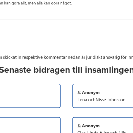
n kan göra allt, men alla kan göra något.
 skickat in respektive kommentar nedan är juridiskt ansvarig för inn
Senaste bidragen till insamlinge
Anonym
Lena ochNisse Johnsson
Anonym
Clas .Linda,Alice och Nils