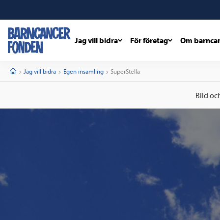
Jag vill bidra
För företag
Om barnca
barncancerfonden
startsida
Start
Jag vill bidra
Egen insamling
Current:
SuperStella
Bild oc