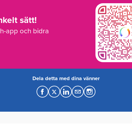
kelt sätt!
sh-app och bidra
Dela detta med dina vänner
F
T
L
M
a
w
i
a
c
i
n
i
e
t
k
l