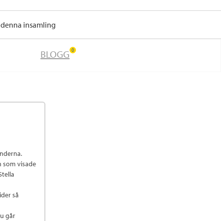
r denna insamling
0
BLOGG
änderna.
n som visade
Stella
ider så
nu går