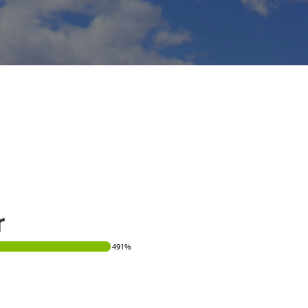
r
491%