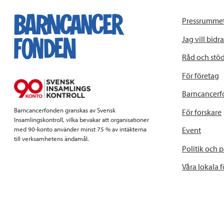
Pressrumme
Jag vill bidra
Råd och stö
För företag
Barncancerf
Barncancerfonden granskas av Svensk
För forskare
Insamlingskontroll, vilka bevakar att organisationer
Event
med 90-konto använder minst 75 % av intäkterna
till verksamhetens ändamål.
Politik och 
Våra lokala 