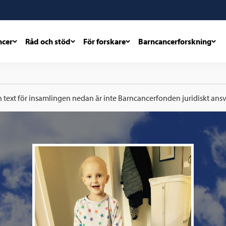
ncer
Råd och stöd
För forskare
Barncancerforskning
h text för insamlingen nedan är inte Barncancerfonden juridiskt ansva