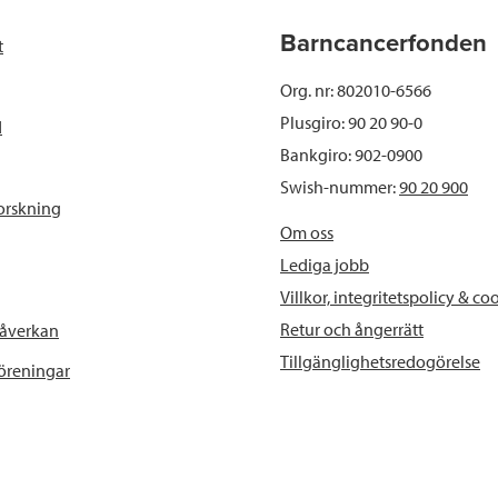
b
t
e
Barncancerfonden
t
o
e
d
Org. nr: 802010-6566
o
r
I
Plusgiro: 90 20 90-0
d
Bankgiro: 902-0900
k
n
Swish-nummer:
90 20 900
orskning
Om oss
Lediga jobb
Villkor, integritetspolicy & co
Retur och ångerrätt
påverkan
Tillgänglighetsredogörelse
föreningar