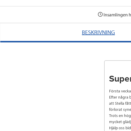
Insamlingen h
BESKRIVNING
Super
Första vecka
Efter några
att Stella få
förlorat syn
Trots en hög
mycket glädj
Hjälp oss bi