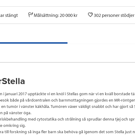
ar stängt
Målsättning: 20 000 kr
302 personer stödje
Stella
n i januari 2017 upptäckte vi en knöl i Stellas gom när vi en kväll borstade t
 besök både på vårdcentralen och barnmottagningen gjordes en MR-röntge
tt en tumör i vänster käkhåla. Tumören växer väldigt snabbt och har gjort så 
en på vänster öga.
riskbehandling med cytostatika och strålning så sprudlar denna tjej och spr
e omkring sig.
dra till forskning så inga fler barn ska behöva gå igenom det som Stella just 