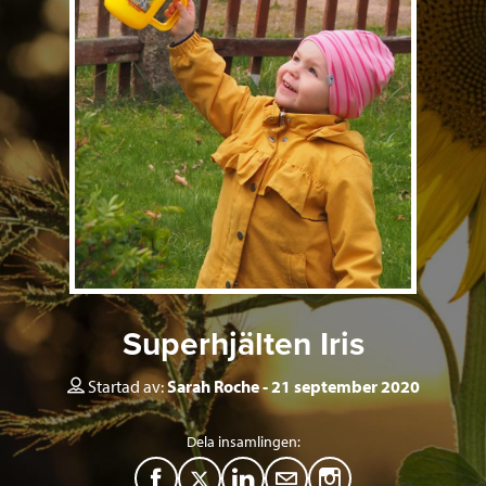
Superhjälten Iris
Startad av:
Sarah Roche
21 september 2020
Dela insamlingen:
F
T
L
M