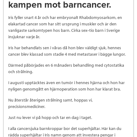
kampen mot barncancer.
Iris fyller snart 4 år och har embryonalt Rhabdomyosarkom, en
elakartad cancer som har sitt ursprung i muskler och är den
vanligaste sarkomtypen hos barn. Cirka sex–tio barn i Sverige
insjuknar varje år.
Iris har behandlats sen i våras då hon blev väldigt sjuk, hennes
cancer blev klassad som stadie 4 med metastaser i bägge lungor.
Därmed påbörjades en 6 månaders behandling med cytostatika
och strålning.
I augusti upptäcktes även en tumör i hennes hjärna och hon har
nyligen genomgått en hjärnoperation som hon har klarat bra.
Nu återstår återigen strålning samt, hoppas vi,
precisionsmediciner.
Just nu lever vi på hopp och tar en dag i taget.
I alla cancersjuka barnkroppar bor det superhjältar. Här kan du
rädda superhjältar i Iris namn genom att investera pengar i