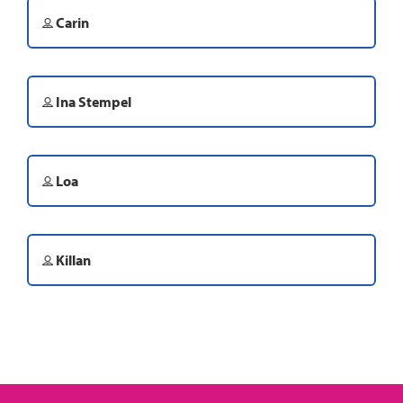
Carin
Ina Stempel
Loa
Killan