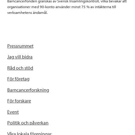
Barncancerfonden granskas av Svensk Insamlingskontroll, vilka bevakar att
organisationer med 90-konto använder minst 75 % av intäkterna till
verksamhetens ändamål.
Pressrummet
Jag vill bidra
Råd och stöd
För företag
Barncancerforskning
För forskare
Event
Politik och påverkan
Våra lokala föreningar