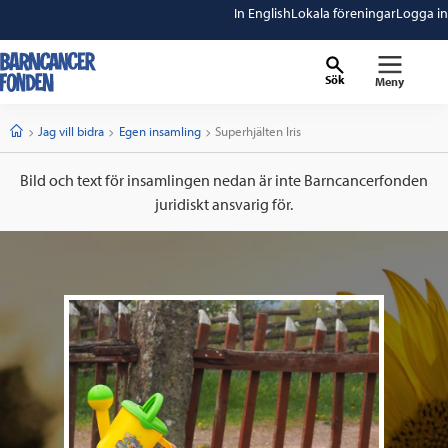
In English
Lokala föreningar
Logga in
Sök
Meny
barncancerfonden
startsida
Start
Jag vill bidra
Egen insamling
Current:
Superhjälten Iris
Bild och text för insamlingen nedan är inte Barncancerfonden
juridiskt ansvarig för.