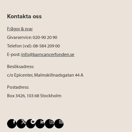
Kontakta oss
Frågor & svar
Givarservice: 020-90 20 90
Telefon (vxl): 08-584 209 00
E-post:
info@barncancerfonden.se
Besöksadress:
c/o Epicenter, Malmskillnadsgatan 44 A
Postadress:
Box 3426, 103 68 Stockholm
F
X
Y
L
I
B
a
o
i
n
l