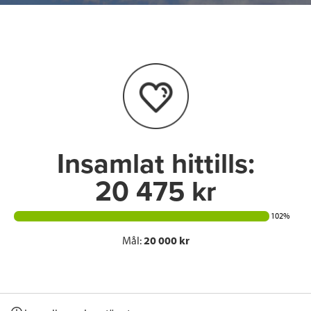
e
t
k
l
b
t
e
o
e
d
o
r
I
k
n
Insamlat hittills:
20 475 kr
102%
Mål:
20 000 kr