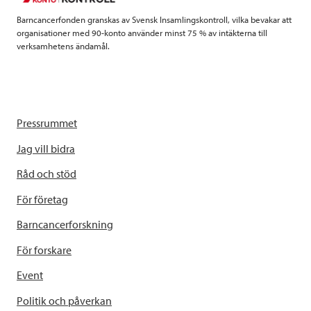
k
n
Barncancerfonden granskas av Svensk Insamlingskontroll, vilka bevakar att
organisationer med 90-konto använder minst 75 % av intäkterna till
verksamhetens ändamål.
Pressrummet
Jag vill bidra
Råd och stöd
För företag
Barncancerforskning
För forskare
Event
Politik och påverkan