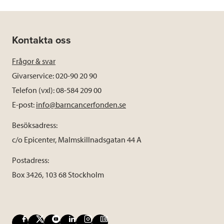
Kontakta oss
Frågor & svar
Givarservice: 020-90 20 90
Telefon (vxl): 08-584 209 00
E-post:
info@barncancerfonden.se
Besöksadress:
c/o Epicenter, Malmskillnadsgatan 44 A
Postadress:
Box 3426, 103 68 Stockholm
F
X
Y
L
I
B