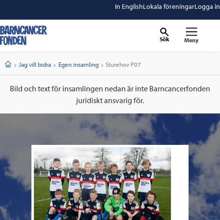
In English
Lokala föreningar
Logga in
Sök
Meny
barncancerfonden
startsida
Start
Jag vill bidra
Egen insamling
Current:
Sturehov P07
Bild och text för insamlingen nedan är inte Barncancerfonden
juridiskt ansvarig för.