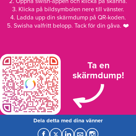
2. Öppna swish-appen och klicka på skanna.
3. Klicka på bildsymbolen nere till vänster.
4. Ladda upp din skärmdump på QR-koden.
5. Swisha valfritt belopp. Tack för din gåva. ❤️
Ta en
skärmdump!
Dela detta med dina vänner
F
T
L
M