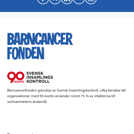
a
w
i
a
c
i
n
i
e
t
k
l
b
t
e
o
e
d
o
r
I
k
n
Barncancerfonden granskas av Svensk Insamlingskontroll, vilka bevakar att
organisationer med 90-konto använder minst 75 % av intäkterna till
verksamhetens ändamål.