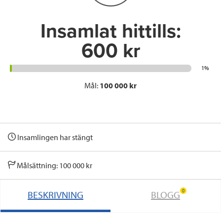
k
n
Insamlat hittills:
600 kr
1%
Mål:
100 000 kr
Insamlingen har stängt
Målsättning: 100 000 kr
0
BESKRIVNING
BLOGG