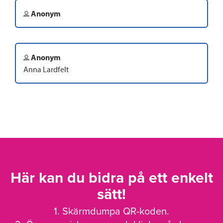
Anonym
Anonym
Anna Lardfelt
Här kan du bidra på ett enkelt
sätt!
1. Skärmdumpa QR-koden.