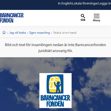
In English
Lokala föreningar
Logga in
Sök
Meny
barncancerfonden
startsida
Start
Jag vill bidra
Egen insamling
Current:
Sträck ut en hand
Bild och text för insamlingen nedan är inte Barncancerfonden
juridiskt ansvarig för.