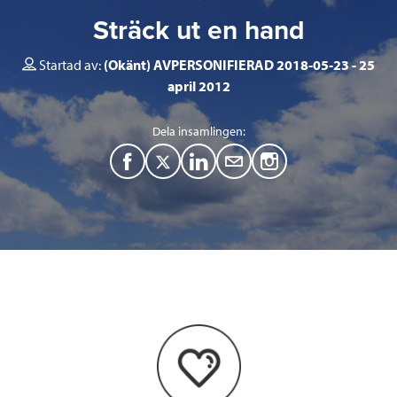
Sträck ut en hand
Startad av:
(Okänt) AVPERSONIFIERAD 2018-05-23
25
april 2012
Dela insamlingen:
F
T
L
M
a
w
i
a
c
i
n
i
e
t
k
l
b
t
e
o
e
d
o
r
I