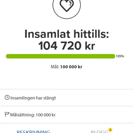
o
r
I
k
n
Insamlat hittills:
104 720 kr
105%
Mål:
100 000 kr
Insamlingen har stängt
Målsättning: 100 000 kr
0
BESKRIVNING
BLOGG