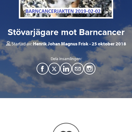
Stövarjägare mot Barncancer
Startad av:
Henrik Johan Magnus Frisk
25 oktober 2018
Dela insamlingen:
F
T
L
M
a
w
i
a
c
i
n
i
e
t
k
l
b
t
e
o
e
d