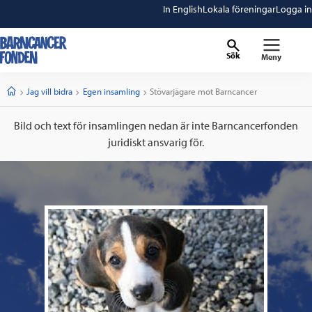
In English
Lokala föreningar
Logga in
Sök
Meny
barncancerfonden
startsida
Start
Jag vill bidra
Egen insamling
Current:
Stövarjägare mot Barncancer
Bild och text för insamlingen nedan är inte Barncancerfonden
juridiskt ansvarig för.