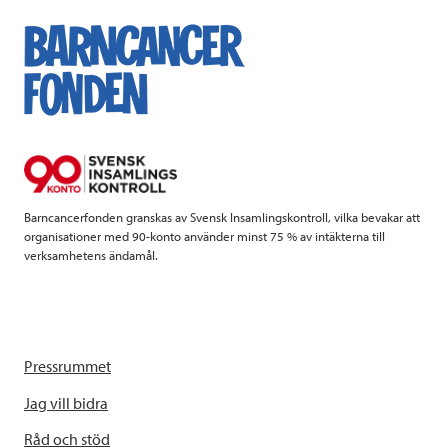
e
t
k
l
b
t
e
o
e
d
o
r
I
k
n
Barncancerfonden granskas av Svensk Insamlingskontroll, vilka bevakar att
organisationer med 90-konto använder minst 75 % av intäkterna till
verksamhetens ändamål.
Pressrummet
Jag vill bidra
Råd och stöd