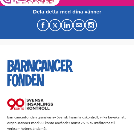
Dela detta med dina vänner
F
T
L
M
a
w
i
a
c
i
n
i
e
t
k
l
b
t
e
o
e
d
o
r
I
k
n
Barncancerfonden granskas av Svensk Insamlingskontroll, vilka bevakar att
organisationer med 90-konto använder minst 75 % av intäkterna till
verksamhetens ändamål.