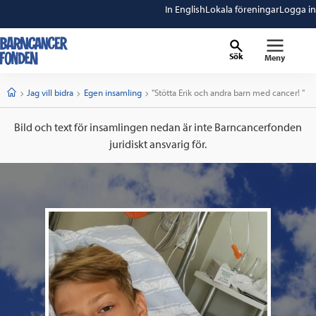
In English
Lokala föreningar
Logga in
Sök
Meny
barncancerfonden
startsida
Start
Jag vill bidra
Egen insamling
Current:
"Stötta Erik och andra barn med cancer! "
Bild och text för insamlingen nedan är inte Barncancerfonden
juridiskt ansvarig för.