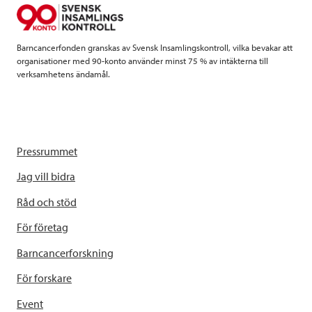
o
r
I
k
n
Barncancerfonden granskas av Svensk Insamlingskontroll, vilka bevakar att
organisationer med 90-konto använder minst 75 % av intäkterna till
verksamhetens ändamål.
Pressrummet
Jag vill bidra
Råd och stöd
För företag
Barncancerforskning
För forskare
Event