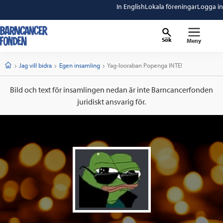
In English
Lokala föreningar
Logga in
Sök
Meny
barncancerfonden
startsida
Start
Jag vill bidra
Egen insamling
Current:
Yag-looraban Popenga INTE!
Bild och text för insamlingen nedan är inte Barncancerfonden
juridiskt ansvarig för.