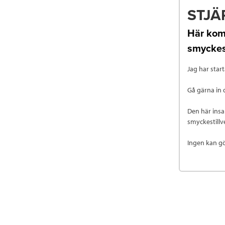
STJÄ
Här komm
smyckest
Jag har sta
Gå gärna in 
Den här insa
smyckestillv
Ingen kan gö