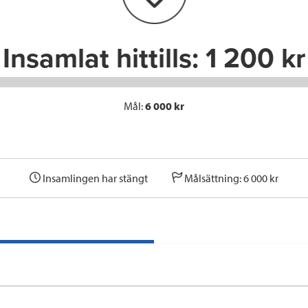
k
n
Insamlat hittills:
1 200 kr
Mål:
6 000 kr
Insamlingen har stängt
Målsättning: 6 000 kr