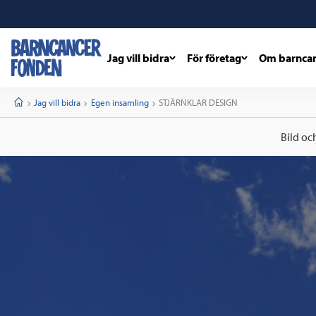
Jag vill bidra
För företag
Om barnca
barncancerfonden
startsida
Start
Jag vill bidra
Egen insamling
Current:
STJÄRNKLAR DESIGN
Bild oc