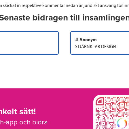
 skickat in respektive kommentar nedan är juridiskt ansvarig för inn
Senaste bidragen till insamlinge
Anonym
STJÄRNKLAR DESIGN
kelt sätt!
sh-app och bidra