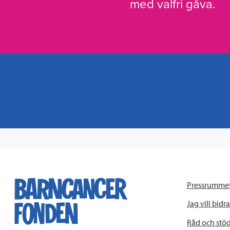
med valfri gåva.
Pressrumme
Jag vill bidra
Råd och stö