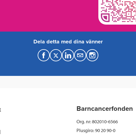
Dela detta med dina vänner
F
T
L
M
a
w
i
a
c
i
n
i
e
t
k
l
b
t
e
Barncancerfonden
t
o
e
d
Org. nr: 802010-6566
o
r
I
Plusgiro: 90 20 90-0
d