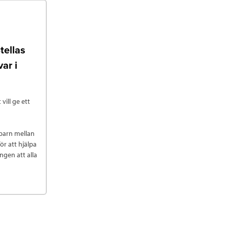
tellas
ar i
vill ge ett
 barn mellan
för att hjälpa
ngen att alla