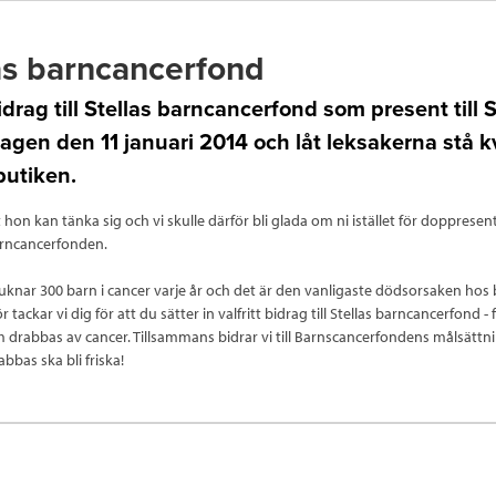
as barncancerfond
idrag till Stellas barncancerfond som present till S
agen den 11 januari 2014 och låt leksakerna stå kv
butiken.
lt hon kan tänka sig och vi skulle därför bli glada om ni istället för doppresent 
Barncancerfonden.
sjuknar 300 barn i cancer varje år och det är den vanligaste dödsorsaken hos
ör tackar vi dig för att du sätter in valfritt bidrag till Stellas barncancerfond - 
m drabbas av cancer. Tillsammans bidrar vi till Barnscancerfondens målsättni
bbas ska bli friska!