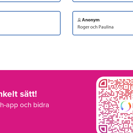
Anonym
Roger och Paulina
kelt sätt!
sh-app och bidra