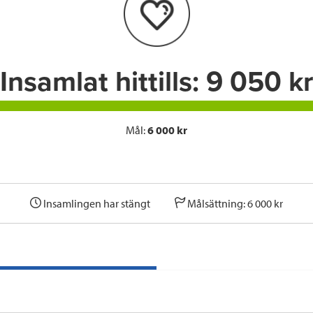
o
r
I
k
n
Insamlat hittills:
9 050 kr
Mål:
6 000 kr
Insamlingen har stängt
Målsättning: 6 000 kr