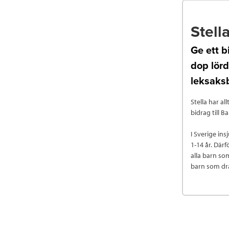
Stell
Ge ett b
dop lörd
leksaks
Stella har al
bidrag till 
I Sverige in
1-14 år. Därf
alla barn so
barn som dra