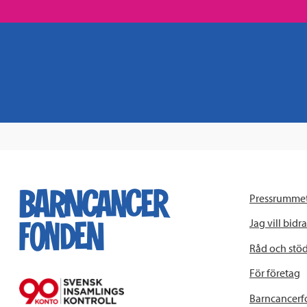
Pressrumme
Jag vill bidra
Råd och stö
För företag
Barncancerf