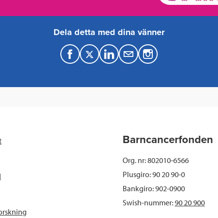
Dela detta med dina vänner
F
T
L
M
a
w
i
a
c
i
n
i
e
t
k
l
b
t
e
Barncancerfonden
t
o
e
d
Org. nr: 802010-6566
o
r
I
Plusgiro: 90 20 90-0
d
Bankgiro: 902-0900
k
n
Swish-nummer:
90 20 900
orskning