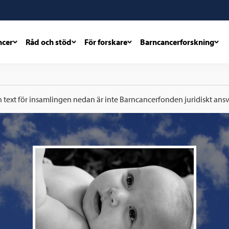
ncer
Råd och stöd
För forskare
Barncancerforskning
h text för insamlingen nedan är inte Barncancerfonden juridiskt ansva