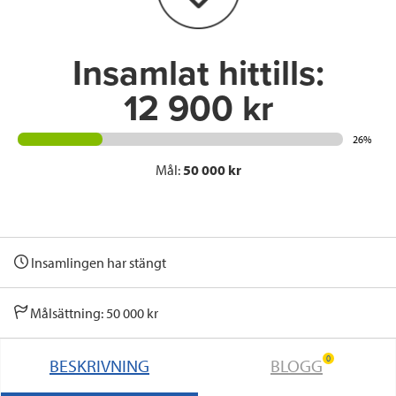
k
n
Insamlat hittills:
12 900 kr
26%
Mål:
50 000 kr
Insamlingen har stängt
Målsättning: 50 000 kr
0
BESKRIVNING
BLOGG