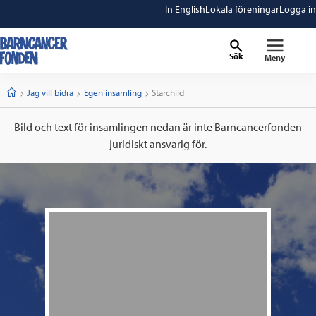
In English
Lokala föreningar
Logga in
Sök
Meny
barncancerfonden
startsida
Start
Jag vill bidra
Egen insamling
Current:
Starchild
Bild och text för insamlingen nedan är inte Barncancerfonden
juridiskt ansvarig för.