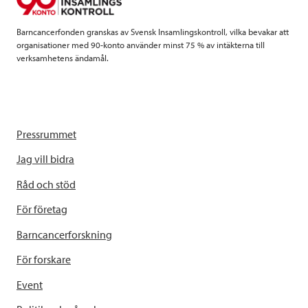
k
n
Barncancerfonden granskas av Svensk Insamlingskontroll, vilka bevakar att
organisationer med 90-konto använder minst 75 % av intäkterna till
verksamhetens ändamål.
Pressrummet
Jag vill bidra
Råd och stöd
För företag
Barncancerforskning
För forskare
Event