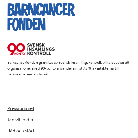
e
t
k
l
b
t
e
o
e
d
o
r
I
k
n
Barncancerfonden granskas av Svensk Insamlingskontroll, vilka bevakar att
organisationer med 90-konto använder minst 75 % av intäkterna till
verksamhetens ändamål.
Pressrummet
Jag vill bidra
Råd och stöd