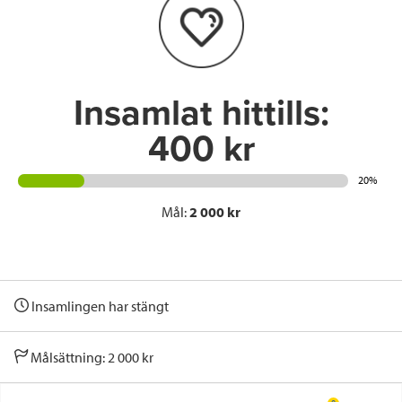
o
r
I
k
n
Insamlat hittills:
400 kr
20%
Mål:
2 000 kr
Insamlingen har stängt
Målsättning: 2 000 kr