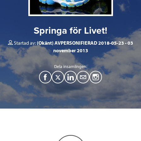
Springa för Livet!
Startad av:
(Okänt) AVPERSONIFIERAD 2018-05-23
03
november 2013
Dela insamlingen:
F
T
L
M
a
w
i
a
c
i
n
i
e
t
k
l
b
t
e
o
e
d