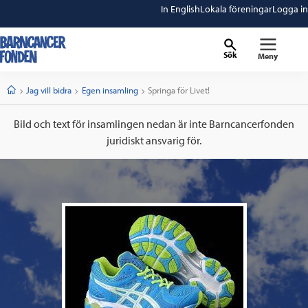
In English
Lokala föreningar
Logga in
Sök
Meny
barncancerfonden
startsida
Start
Jag vill bidra
Egen insamling
Current:
Springa för Livet!
Bild och text för insamlingen nedan är inte Barncancerfonden
juridiskt ansvarig för.