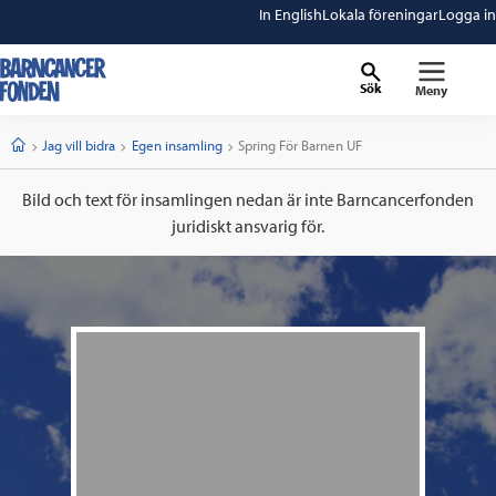
In English
Lokala föreningar
Logga in
Sök
Meny
barncancerfonden
startsida
Start
Jag vill bidra
Egen insamling
Current:
Spring För Barnen UF
Bild och text för insamlingen nedan är inte Barncancerfonden
juridiskt ansvarig för.