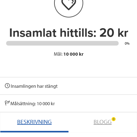
o
r
I
k
n
Insamlat hittills:
20 kr
0%
Mål:
10 000 kr
Insamlingen har stängt
Målsättning: 10 000 kr
0
BESKRIVNING
BLOGG