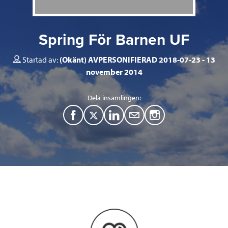
Spring För Barnen UF
Startad av:
(Okänt) AVPERSONIFIERAD 2018-07-23
13
november 2014
Dela insamlingen:
F
T
L
M
a
w
i
a
c
i
n
i
e
t
k
l
b
t
e
o
e
d