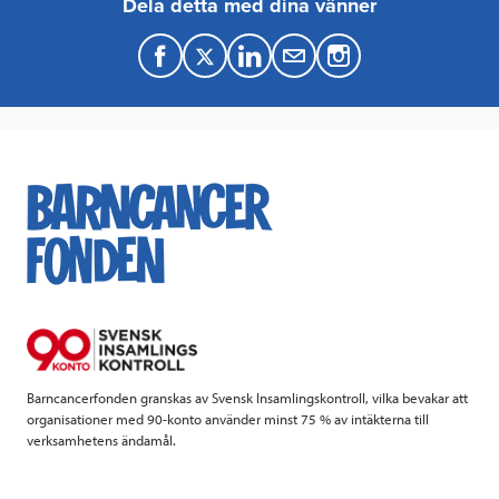
Dela detta med dina vänner
F
T
L
M
a
w
i
a
c
i
n
i
e
t
k
l
b
t
e
o
e
d
o
r
I
k
n
Barncancerfonden granskas av Svensk Insamlingskontroll, vilka bevakar att
organisationer med 90-konto använder minst 75 % av intäkterna till
verksamhetens ändamål.