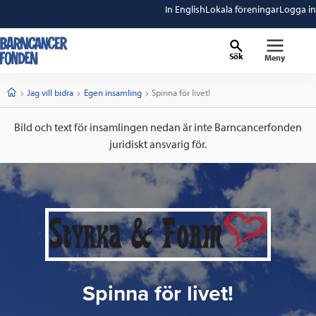
In English
Lokala föreningar
Logga in
Sök
Meny
barncancerfonden
startsida
Start
Jag vill bidra
Egen insamling
Current:
Spinna för livet!
Bild och text för insamlingen nedan är inte Barncancerfonden
juridiskt ansvarig för.
Spinna för livet!