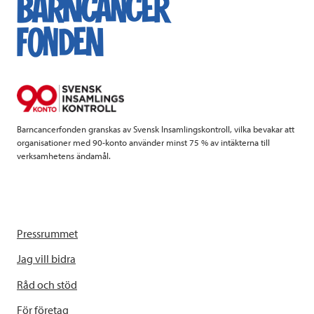
b
t
e
o
e
d
o
r
I
k
n
Barncancerfonden granskas av Svensk Insamlingskontroll, vilka bevakar att
organisationer med 90-konto använder minst 75 % av intäkterna till
verksamhetens ändamål.
Pressrummet
Jag vill bidra
Råd och stöd
För företag