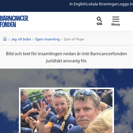
In English
Lokala föreningar
Logga in
Sök
Meny
barncancerfonden
startsida
Start
Jag vill bidra
Egen insamling
Current:
Spin of Hope
Bild och text för insamlingen nedan är inte Barncancerfonden
juridiskt ansvarig för.