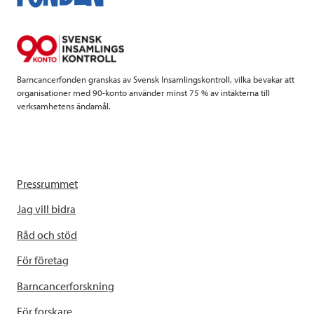
o
e
d
o
r
I
k
n
Barncancerfonden granskas av Svensk Insamlingskontroll, vilka bevakar att
organisationer med 90-konto använder minst 75 % av intäkterna till
verksamhetens ändamål.
Pressrummet
Jag vill bidra
Råd och stöd
För företag
Barncancerforskning
För forskare