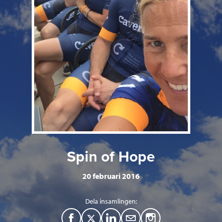
Spin of Hope
20 februari 2016
Dela insamlingen:
F
T
L
M