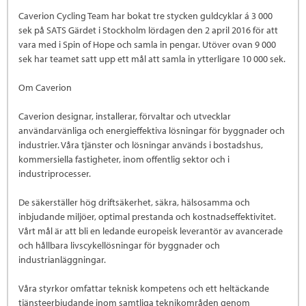
Caverion Cycling Team har bokat tre stycken guldcyklar á 3 000
sek på SATS Gärdet i Stockholm lördagen den 2 april 2016 för att
vara med i Spin of Hope och samla in pengar. Utöver ovan 9 000
sek har teamet satt upp ett mål att samla in ytterligare 10 000 sek.
Om Caverion
Caverion designar, installerar, förvaltar och utvecklar
användarvänliga och energieffektiva lösningar för byggnader och
industrier. Våra tjänster och lösningar används i bostadshus,
kommersiella fastigheter, inom offentlig sektor och i
industriprocesser.
De säkerställer hög driftsäkerhet, säkra, hälsosamma och
inbjudande miljöer, optimal prestanda och kostnadseffektivitet.
Vårt mål är att bli en ledande europeisk leverantör av avancerade
och hållbara livscykellösningar för byggnader och
industrianläggningar.
Våra styrkor omfattar teknisk kompetens och ett heltäckande
tjänsteerbjudande inom samtliga teknikområden genom